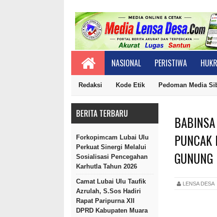
NASIONAL
PERISTIWA
HUKR
Redaksi
Kode Etik
Pedoman Media Si
BERITA TERBARU
BABINSA
PUNCAK 
Forkopimcam Lubai Ulu
Perkuat Sinergi Melalui
GUNUNG 
Sosialisasi Pencegahan
Karhutla Tahun 2026
Camat Lubai Ulu Taufik
LENSA DES
Azrulah, S.Sos Hadiri
Rapat Paripurna XII
DPRD Kabupaten Muara