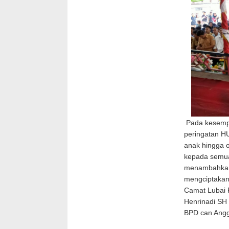
Pada kesempa
peringatan HU
anak hingga o
kepada semua
menambahkan, 
mengciptakan
Camat Lubai 
Henrinadi SH
BPD can Angg