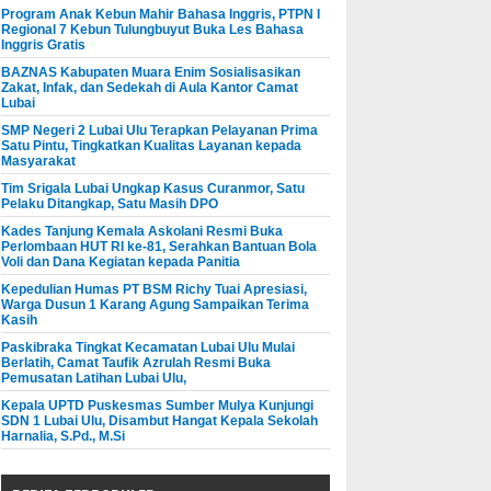
Program Anak Kebun Mahir Bahasa Inggris, PTPN I
Regional 7 Kebun Tulungbuyut Buka Les Bahasa
Inggris Gratis
BAZNAS Kabupaten Muara Enim Sosialisasikan
Zakat, Infak, dan Sedekah di Aula Kantor Camat
Lubai
SMP Negeri 2 Lubai Ulu Terapkan Pelayanan Prima
Satu Pintu, Tingkatkan Kualitas Layanan kepada
Masyarakat
Tim Srigala Lubai Ungkap Kasus Curanmor, Satu
Pelaku Ditangkap, Satu Masih DPO
Kades Tanjung Kemala Askolani Resmi Buka
Perlombaan HUT RI ke-81, Serahkan Bantuan Bola
Voli dan Dana Kegiatan kepada Panitia
Kepedulian Humas PT BSM Richy Tuai Apresiasi,
Warga Dusun 1 Karang Agung Sampaikan Terima
Kasih
Paskibraka Tingkat Kecamatan Lubai Ulu Mulai
Berlatih, Camat Taufik Azrulah Resmi Buka
Pemusatan Latihan Lubai Ulu,
Kepala UPTD Puskesmas Sumber Mulya Kunjungi
SDN 1 Lubai Ulu, Disambut Hangat Kepala Sekolah
Harnalia, S.Pd., M.Si