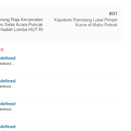
NEXT
nung Raja Kecamatan
Kapolsek Rambang Lubai Pimpin
es Gelar Acara Puncak
Kurve di Mako Polsek
Hadiah Lomba HUT RI
s:
defined
efined ...
defined
efined ...
defined
efined ...
defined