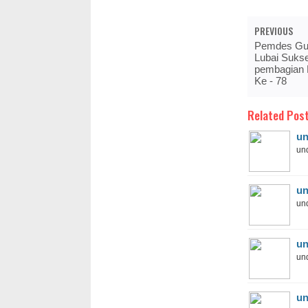
PREVIOUS
Pemdes Gu
Lubai Suks
pembagian 
Ke - 78
Related Post
un
und
un
und
un
und
un