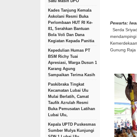
Satu Masih DPO
Kades Tanjung Kemala
Askolani Resmi Buka
Perlombaan HUT RI Ke-
Pewarta: Iw
81, Serahkan Bantuan
Serda Sriyad
Bola Voli Dan Dana
mendampingi 
Kegiatan Kepada Panitia
Kemerdekaan k
Gunung Raja
Kepedulian Humas PT
BSM Richy Tuai
Apresiasi, Warga Dusun 1
Karang Agung
Sampaikan Terima Kasih
Paskibraka Tingkat
Kecamatan Lubai Ulu
Mulai Berlatih, Camat
Taufik Azrulah Resmi
Buka Pemusatan Latihan
Lubai Ulu,
Kepala UPTD Puskesmas
Sumber Mulya Kunjungi
SDN 1 Lubai Ulu,