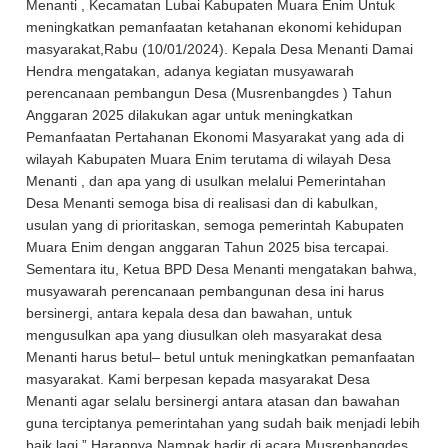
Menanti , Kecamatan Lubai Kabupaten Muara Enim Untuk
meningkatkan pemanfaatan ketahanan ekonomi kehidupan
masyarakat,Rabu (10/01/2024). Kepala Desa Menanti Damai
Hendra mengatakan, adanya kegiatan musyawarah
perencanaan pembangun Desa (Musrenbangdes ) Tahun
Anggaran 2025 dilakukan agar untuk meningkatkan
Pemanfaatan Pertahanan Ekonomi Masyarakat yang ada di
wilayah Kabupaten Muara Enim terutama di wilayah Desa
Menanti , dan apa yang di usulkan melalui Pemerintahan
Desa Menanti semoga bisa di realisasi dan di kabulkan,
usulan yang di prioritaskan, semoga pemerintah Kabupaten
Muara Enim dengan anggaran Tahun 2025 bisa tercapai.
Sementara itu, Ketua BPD Desa Menanti mengatakan bahwa,
musyawarah perencanaan pembangunan desa ini harus
bersinergi, antara kepala desa dan bawahan, untuk
mengusulkan apa yang diusulkan oleh masyarakat desa
Menanti harus betul– betul untuk meningkatkan pemanfaatan
masyarakat. Kami berpesan kepada masyarakat Desa
Menanti agar selalu bersinergi antara atasan dan bawahan
guna terciptanya pemerintahan yang sudah baik menjadi lebih
baik lagi.” Harapnya Nampak hadir di acara Musrenbangdes