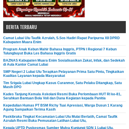
BERITA TERBARU
Camat Lubai Ulu Taufik Azrulah, S.Sos Hadiri Rapat Paripurna XII DPRD
Kabupaten Muara Enim
Program Anak Kebun Mahir Bahasa Inggris, PTPN I Regional 7 Kebun
Tulungbuyut Buka Les Bahasa Inggris Gratis
BAZNAS Kabupaten Muara Enim Sosialisasikan Zakat, Infak, dan Sedekah
di Aula Kantor Camat Lubai
SMP Negeri 2 Lubai Ulu Terapkan Pelayanan Prima Satu Pintu, Tingkatkan
Kualitas Layanan kepada Masyarakat
Tim Srigala Lubai Ungkap Kasus Curanmor, Satu Pelaku Ditangkap, Satu
Masih DPO
Kades Tanjung Kemala Askolani Resmi Buka Perlombaan HUT RI ke-81,
Serahkan Bantuan Bola Voli dan Dana Kegiatan kepada Panitia
Kepedulian Humas PT BSM Richy Tuai Apresiasi, Warga Dusun 1 Karang
Agung Sampaikan Terima Kasih
Paskibraka Tingkat Kecamatan Lubai Ulu Mulai Berlatih, Camat Taufik
Azrulah Resmi Buka Pemusatan Latihan Lubai Ulu,
Kepala UPTD Puskesmas Sumber Mulya Kunjungi SDN 1 Lubai Ulu,