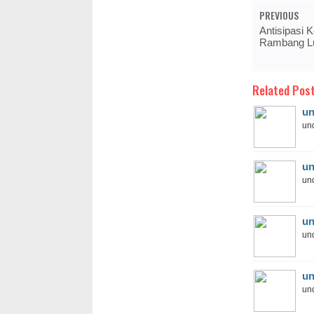
PREVIOUS
Antisipasi 
Rambang Lub
Related Post
un
und
un
und
un
und
un
und