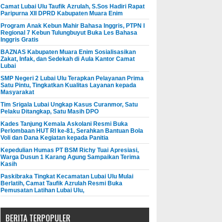
Camat Lubai Ulu Taufik Azrulah, S.Sos Hadiri Rapat
Paripurna XII DPRD Kabupaten Muara Enim
Program Anak Kebun Mahir Bahasa Inggris, PTPN I
Regional 7 Kebun Tulungbuyut Buka Les Bahasa
Inggris Gratis
BAZNAS Kabupaten Muara Enim Sosialisasikan
Zakat, Infak, dan Sedekah di Aula Kantor Camat
Lubai
SMP Negeri 2 Lubai Ulu Terapkan Pelayanan Prima
Satu Pintu, Tingkatkan Kualitas Layanan kepada
Masyarakat
Tim Srigala Lubai Ungkap Kasus Curanmor, Satu
Pelaku Ditangkap, Satu Masih DPO
Kades Tanjung Kemala Askolani Resmi Buka
Perlombaan HUT RI ke-81, Serahkan Bantuan Bola
Voli dan Dana Kegiatan kepada Panitia
Kepedulian Humas PT BSM Richy Tuai Apresiasi,
Warga Dusun 1 Karang Agung Sampaikan Terima
Kasih
Paskibraka Tingkat Kecamatan Lubai Ulu Mulai
Berlatih, Camat Taufik Azrulah Resmi Buka
Pemusatan Latihan Lubai Ulu,
BERITA TERPOPULER