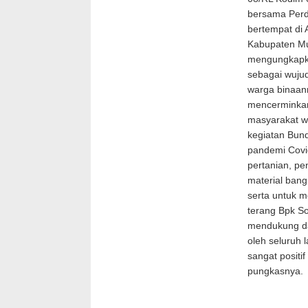
bersama Perd
bertempat d
Kabupaten Mu
mengungkapka
sebagai wujud
warga binaann
mencerminkan
masyarakat w
kegiatan Bund
pandemi Covid
pertanian, p
material ban
serta untuk 
terang Bpk So
mendukung da
oleh seluruh 
sangat positi
pungkasnya.