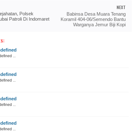
NEXT
Kejahatan, Polsek
Babinsa Desa Muara Tenang
ai Patroli Di Indomaret
Koramil 404-06/Semendo Bantu
Warganya Jemur Biji Kopi
s:
defined
efined ...
defined
efined ...
defined
efined ...
defined
efined ...