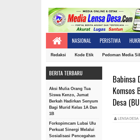
NASIONAL
PERISTIWA
HUKR
Redaksi
Kode Etik
Pedoman Media Si
BERITA TERBARU
Babinsa 
Komsos B
Aksi Mulia Orang Tua
Siswa Kenzo, Jumat
Desa (B
Berkah Hadirkan Senyum
Bagi Murid Kelas 1A Dan
1B
LENSA DES
Forkopimcam Lubai Ulu
Perkuat Sinergi Melalui
Sosialisasi Pencegahan