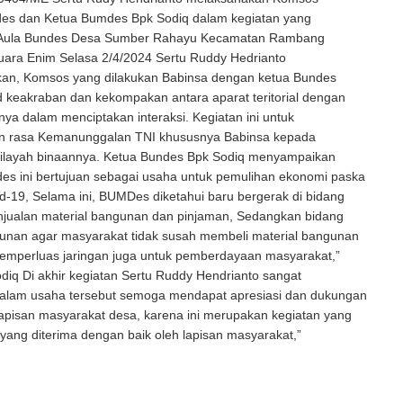
es dan Ketua Bumdes Bpk Sodiq dalam kegiatan yang
i Aula Bundes Desa Sumber Rahayu Kecamatan Rambang
ara Enim Selasa 2/4/2024 Sertu Ruddy Hedrianto
n, Komsos yang dilakukan Babinsa dengan ketua Bundes
 keakraban dan kekompakan antara aparat teritorial dengan
ya dalam menciptakan interaksi. Kegiatan ini untuk
 rasa Kemanunggalan TNI khususnya Babinsa kepada
ilayah binaannya. Ketua Bundes Bpk Sodiq menyampaikan
es ini bertujuan sebagai usaha untuk pemulihan ekonomi paska
-19, Selama ini, BUMDes diketahui baru bergerak di bidang
enjualan material bangunan dan pinjaman, Sedangkan bidang
gunan agar masyarakat tidak susah membeli material bangunan
memperluas jaringan juga untuk pemberdayaan masyarakat,”
diq Di akhir kegiatan Sertu Ruddy Hendrianto sangat
lam usaha tersebut semoga mendapat apresiasi dan dukungan
lapisan masyarakat desa, karena ini merupakan kegiatan yang
f yang diterima dengan baik oleh lapisan masyarakat,”