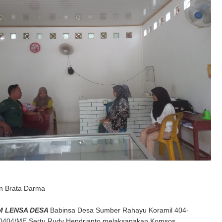
n Brata Darma
M LENSA DESA
Babinsa Desa Sumber Rahayu Koramil 404-
0404/ME Sertu Rudy Hendrianto melaksanakan Komsos