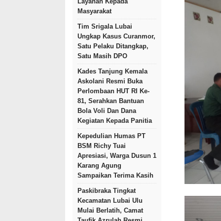
Layanan Kepada
Masyarakat
Tim Srigala Lubai
Ungkap Kasus Curanmor,
Satu Pelaku Ditangkap,
Satu Masih DPO
Kades Tanjung Kemala
Askolani Resmi Buka
Perlombaan HUT RI Ke-
81, Serahkan Bantuan
Bola Voli Dan Dana
Kegiatan Kepada Panitia
Kepedulian Humas PT
BSM Richy Tuai
Apresiasi, Warga Dusun 1
Karang Agung
Sampaikan Terima Kasih
Paskibraka Tingkat
Kecamatan Lubai Ulu
Mulai Berlatih, Camat
Taufik Azrulah Resmi