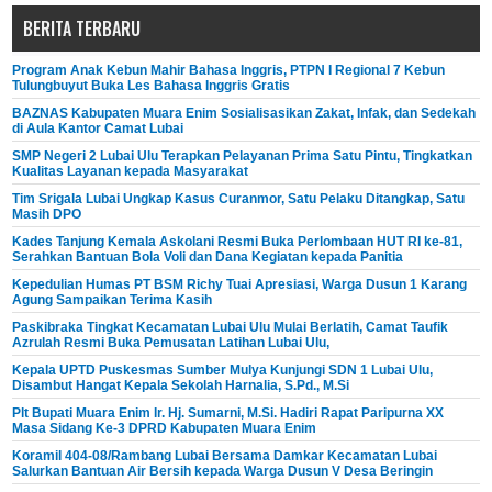
BERITA TERBARU
Program Anak Kebun Mahir Bahasa Inggris, PTPN I Regional 7 Kebun
Tulungbuyut Buka Les Bahasa Inggris Gratis
BAZNAS Kabupaten Muara Enim Sosialisasikan Zakat, Infak, dan Sedekah
di Aula Kantor Camat Lubai
SMP Negeri 2 Lubai Ulu Terapkan Pelayanan Prima Satu Pintu, Tingkatkan
Kualitas Layanan kepada Masyarakat
Tim Srigala Lubai Ungkap Kasus Curanmor, Satu Pelaku Ditangkap, Satu
Masih DPO
Kades Tanjung Kemala Askolani Resmi Buka Perlombaan HUT RI ke-81,
Serahkan Bantuan Bola Voli dan Dana Kegiatan kepada Panitia
Kepedulian Humas PT BSM Richy Tuai Apresiasi, Warga Dusun 1 Karang
Agung Sampaikan Terima Kasih
Paskibraka Tingkat Kecamatan Lubai Ulu Mulai Berlatih, Camat Taufik
Azrulah Resmi Buka Pemusatan Latihan Lubai Ulu,
Kepala UPTD Puskesmas Sumber Mulya Kunjungi SDN 1 Lubai Ulu,
Disambut Hangat Kepala Sekolah Harnalia, S.Pd., M.Si
Plt Bupati Muara Enim Ir. Hj. Sumarni, M.Si. Hadiri Rapat Paripurna XX
Masa Sidang Ke-3 DPRD Kabupaten Muara Enim
Koramil 404-08/Rambang Lubai Bersama Damkar Kecamatan Lubai
Salurkan Bantuan Air Bersih kepada Warga Dusun V Desa Beringin