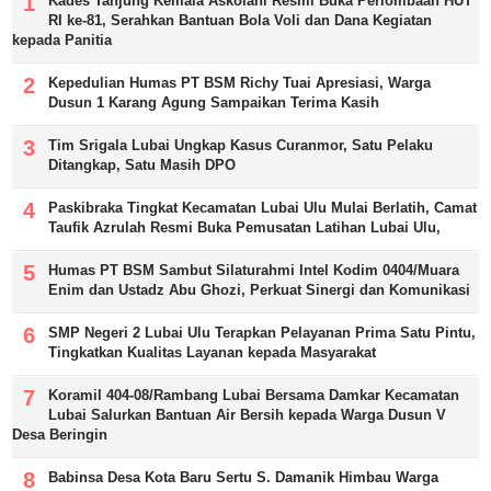
Kades Tanjung Kemala Askolani Resmi Buka Perlombaan HUT
RI ke-81, Serahkan Bantuan Bola Voli dan Dana Kegiatan
kepada Panitia
Kepedulian Humas PT BSM Richy Tuai Apresiasi, Warga
Dusun 1 Karang Agung Sampaikan Terima Kasih
Tim Srigala Lubai Ungkap Kasus Curanmor, Satu Pelaku
Ditangkap, Satu Masih DPO
Paskibraka Tingkat Kecamatan Lubai Ulu Mulai Berlatih, Camat
Taufik Azrulah Resmi Buka Pemusatan Latihan Lubai Ulu,
Humas PT BSM Sambut Silaturahmi Intel Kodim 0404/Muara
Enim dan Ustadz Abu Ghozi, Perkuat Sinergi dan Komunikasi
SMP Negeri 2 Lubai Ulu Terapkan Pelayanan Prima Satu Pintu,
Tingkatkan Kualitas Layanan kepada Masyarakat
Koramil 404-08/Rambang Lubai Bersama Damkar Kecamatan
Lubai Salurkan Bantuan Air Bersih kepada Warga Dusun V
Desa Beringin
Babinsa Desa Kota Baru Sertu S. Damanik Himbau Warga