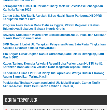
Forkopimcam Lubai Ulu Perkuat Sinergi Melalui Sosialisasi Pencegahan
Karhutla Tahun 2026
Camat Lubai Ulu Taufik Azrulah, S.Sos Hadiri Rapat Paripurna XII DPRD
Kabupaten Muara Enim
Program Anak Kebun Mahir Bahasa Inggris, PTPN I Regional 7 Kebun
Tulungbuyut Buka Les Bahasa Inggris Gratis
BAZNAS Kabupaten Muara Enim Sosialisasikan Zakat, Infak, dan Sedekah
di Aula Kantor Camat Lubai
SMP Negeri 2 Lubai Ulu Terapkan Pelayanan Prima Satu Pintu, Tingkatkan
Kualitas Layanan kepada Masyarakat
Tim Srigala Lubai Ungkap Kasus Curanmor, Satu Pelaku Ditangkap, Satu
Masih DPO
Kades Tanjung Kemala Askolani Resmi Buka Perlombaan HUT RI ke-81,
Serahkan Bantuan Bola Voli dan Dana Kegiatan kepada Panitia
Kepedulian Humas PT BSM Richy Tuai Apresiasi, Warga Dusun 1 Karang
Agung Sampaikan Terima Kasih
Paskibraka Tingkat Kecamatan Lubai Ulu Mulai Berlatih, Camat Taufik
Azrulah Resmi Buka Pemusatan Latihan Lubai Ulu,
BERITA TERPOPULER