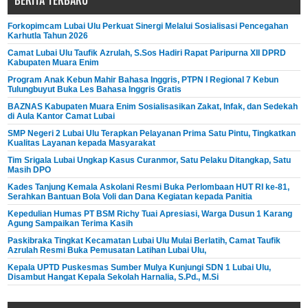
BERITA TERBARU
Forkopimcam Lubai Ulu Perkuat Sinergi Melalui Sosialisasi Pencegahan
Karhutla Tahun 2026
Camat Lubai Ulu Taufik Azrulah, S.Sos Hadiri Rapat Paripurna XII DPRD
Kabupaten Muara Enim
Program Anak Kebun Mahir Bahasa Inggris, PTPN I Regional 7 Kebun
Tulungbuyut Buka Les Bahasa Inggris Gratis
BAZNAS Kabupaten Muara Enim Sosialisasikan Zakat, Infak, dan Sedekah
di Aula Kantor Camat Lubai
SMP Negeri 2 Lubai Ulu Terapkan Pelayanan Prima Satu Pintu, Tingkatkan
Kualitas Layanan kepada Masyarakat
Tim Srigala Lubai Ungkap Kasus Curanmor, Satu Pelaku Ditangkap, Satu
Masih DPO
Kades Tanjung Kemala Askolani Resmi Buka Perlombaan HUT RI ke-81,
Serahkan Bantuan Bola Voli dan Dana Kegiatan kepada Panitia
Kepedulian Humas PT BSM Richy Tuai Apresiasi, Warga Dusun 1 Karang
Agung Sampaikan Terima Kasih
Paskibraka Tingkat Kecamatan Lubai Ulu Mulai Berlatih, Camat Taufik
Azrulah Resmi Buka Pemusatan Latihan Lubai Ulu,
Kepala UPTD Puskesmas Sumber Mulya Kunjungi SDN 1 Lubai Ulu,
Disambut Hangat Kepala Sekolah Harnalia, S.Pd., M.Si