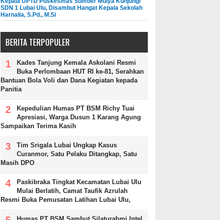
Kepala UPTD Puskesmas Sumber Mulya Kunjungi
SDN 1 Lubai Ulu, Disambut Hangat Kepala Sekolah
Harnalia, S.Pd., M.Si
BERITA TERPOPULER
Kades Tanjung Kemala Askolani Resmi
Buka Perlombaan HUT RI ke-81, Serahkan
Bantuan Bola Voli dan Dana Kegiatan kepada
Panitia
Kepedulian Humas PT BSM Richy Tuai
Apresiasi, Warga Dusun 1 Karang Agung
Sampaikan Terima Kasih
Tim Srigala Lubai Ungkap Kasus
Curanmor, Satu Pelaku Ditangkap, Satu
Masih DPO
Paskibraka Tingkat Kecamatan Lubai Ulu
Mulai Berlatih, Camat Taufik Azrulah
Resmi Buka Pemusatan Latihan Lubai Ulu,
Humas PT BSM Sambut Silaturahmi Intel