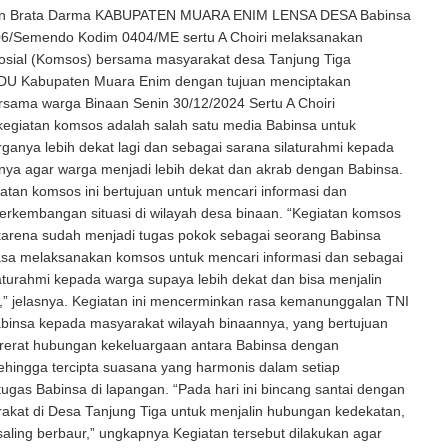
an Brata Darma KABUPATEN MUARA ENIM LENSA DESA Babinsa
06/Semendo Kodim 0404/ME sertu A Choiri melaksanakan
osial (Komsos) bersama masyarakat desa Tanjung Tiga
U Kabupaten Muara Enim dengan tujuan menciptakan
rsama warga Binaan Senin 30/12/2024 Sertu A Choiri
kegiatan komsos adalah salah satu media Babinsa untuk
anya lebih dekat lagi dan sebagai sarana silaturahmi kepada
nya agar warga menjadi lebih dekat dan akrab dengan Babinsa.
giatan komsos ini bertujuan untuk mencari informasi dan
erkembangan situasi di wilayah desa binaan. “Kegiatan komsos
 karena sudah menjadi tugas pokok sebagai seorang Babinsa
asa melaksanakan komsos untuk mencari informasi dan sebagai
aturahmi kepada warga supaya lebih dekat dan bisa menjalin
” jelasnya. Kegiatan ini mencerminkan rasa kemanunggalan TNI
binsa kepada masyarakat wilayah binaannya, yang bertujuan
erat hubungan kekeluargaan antara Babinsa dengan
ehingga tercipta suasana yang harmonis dalam setiap
ugas Babinsa di lapangan. “Pada hari ini bincang santai dengan
akat di Desa Tanjung Tiga untuk menjalin hubungan kedekatan,
a saling berbaur,” ungkapnya Kegiatan tersebut dilakukan agar