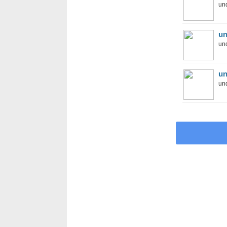
und
un
und
un
und