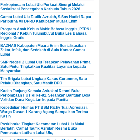
Forkopimcam Lubai Ulu Perkuat Sinergi Melalui
Sosialisasi Pencegahan Karhutla Tahun 2026
Camat Lubai Ulu Taufik Azrulah, S.Sos Hadiri Rapat
Paripurna XII DPRD Kabupaten Muara Enim
Program Anak Kebun Mahir Bahasa Inggris, PTPN I
Regional 7 Kebun Tulungbuyut Buka Les Bahasa
Inggris Gratis
BAZNAS Kabupaten Muara Enim Sosialisasikan
Zakat, Infak, dan Sedekah di Aula Kantor Camat
Lubai
SMP Negeri 2 Lubai Ulu Terapkan Pelayanan Prima
Satu Pintu, Tingkatkan Kualitas Layanan kepada
Masyarakat
Tim Srigala Lubai Ungkap Kasus Curanmor, Satu
Pelaku Ditangkap, Satu Masih DPO
Kades Tanjung Kemala Askolani Resmi Buka
Perlombaan HUT RI ke-81, Serahkan Bantuan Bola
Voli dan Dana Kegiatan kepada Panitia
Kepedulian Humas PT BSM Richy Tuai Apresiasi,
Warga Dusun 1 Karang Agung Sampaikan Terima
Kasih
Paskibraka Tingkat Kecamatan Lubai Ulu Mulai
Berlatih, Camat Taufik Azrulah Resmi Buka
Pemusatan Latihan Lubai Ulu,