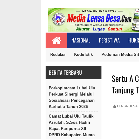
NASIONAL
PERISTIWA
HUKR
Redaksi
Kode Etik
Pedoman Media Si
BERITA TERBARU
Sertu A 
Tanjung 
Forkopimcam Lubai Ulu
Perkuat Sinergi Melalui
Sosialisasi Pencegahan
LENSA DES
Karhutla Tahun 2026
Camat Lubai Ulu Taufik
Azrulah, S.Sos Hadiri
Rapat Paripurna XII
DPRD Kabupaten Muara