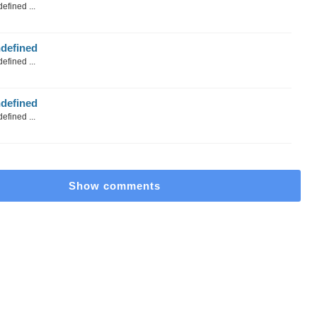
efined ...
defined
efined ...
defined
efined ...
Show comments