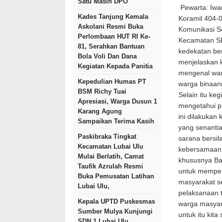
Satu Masih DPO
Pewarta: Iw
Kades Tanjung Kemala
Koramil 404-
Askolani Resmi Buka
Komunikasi S
Perlombaan HUT RI Ke-
Kecamatan SD
81, Serahkan Bantuan
kedekatan be
Bola Voli Dan Dana
menjelaskan 
Kegiatan Kepada Panitia
mengenal warg
Kepedulian Humas PT
warga binaan
BSM Richy Tuai
Selain itu ke
Apresiasi, Warga Dusun 1
mengetahui p
Karang Agung
ini dilakukan
Sampaikan Terima Kasih
yang senanti
Paskibraka Tingkat
sarana bersil
Kecamatan Lubai Ulu
kebersamaan,
Mulai Berlatih, Camat
khususnya Ba
Taufik Azrulah Resmi
untuk memper
Buka Pemusatan Latihan
masyarakat s
Lubai Ulu,
pelaksanaan t
Kepala UPTD Puskesmas
warga masyar
Sumber Mulya Kunjungi
untuk itu kit
SDN 1 Lubai Ulu,