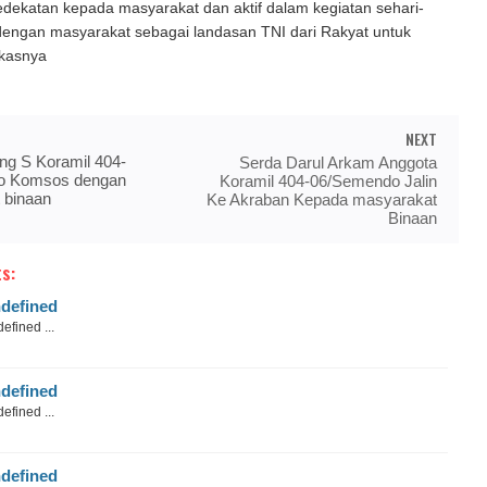
ekatan kepada masyarakat dan aktif dalam kegiatan sehari-
dengan masyarakat sebagai landasan TNI dari Rakyat untuk
kasnya
NEXT
ng S Koramil 404-
Serda Darul Arkam Anggota
o Komsos dengan
Koramil 404-06/Semendo Jalin
 binaan
Ke Akraban Kepada masyarakat
Binaan
s:
defined
efined ...
defined
efined ...
defined