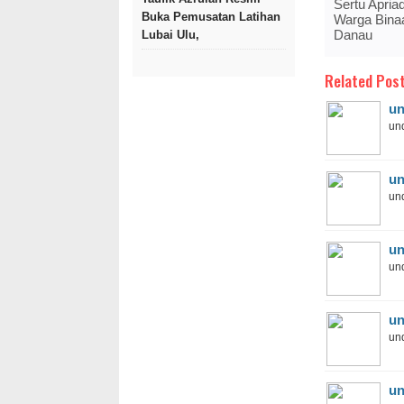
Sertu Apri
Buka Pemusatan Latihan
Warga Bina
Danau
Lubai Ulu,
Related Post
un
und
un
und
un
und
un
und
un