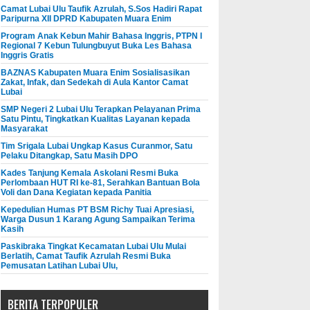
Camat Lubai Ulu Taufik Azrulah, S.Sos Hadiri Rapat
Paripurna XII DPRD Kabupaten Muara Enim
Program Anak Kebun Mahir Bahasa Inggris, PTPN I
Regional 7 Kebun Tulungbuyut Buka Les Bahasa
Inggris Gratis
BAZNAS Kabupaten Muara Enim Sosialisasikan
Zakat, Infak, dan Sedekah di Aula Kantor Camat
Lubai
SMP Negeri 2 Lubai Ulu Terapkan Pelayanan Prima
Satu Pintu, Tingkatkan Kualitas Layanan kepada
Masyarakat
Tim Srigala Lubai Ungkap Kasus Curanmor, Satu
Pelaku Ditangkap, Satu Masih DPO
Kades Tanjung Kemala Askolani Resmi Buka
Perlombaan HUT RI ke-81, Serahkan Bantuan Bola
Voli dan Dana Kegiatan kepada Panitia
Kepedulian Humas PT BSM Richy Tuai Apresiasi,
Warga Dusun 1 Karang Agung Sampaikan Terima
Kasih
Paskibraka Tingkat Kecamatan Lubai Ulu Mulai
Berlatih, Camat Taufik Azrulah Resmi Buka
Pemusatan Latihan Lubai Ulu,
BERITA TERPOPULER