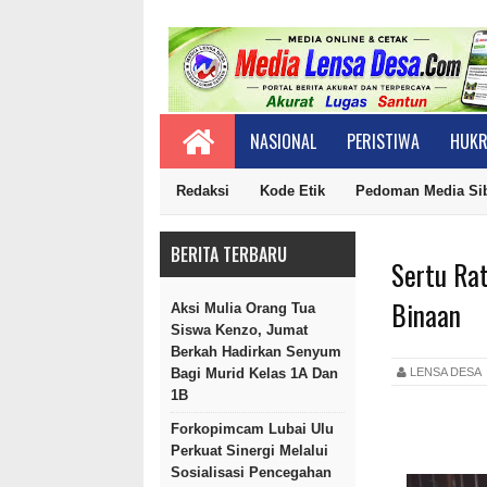
NASIONAL
PERISTIWA
HUKR
Redaksi
Kode Etik
Pedoman Media Si
BERITA TERBARU
Sertu Ra
Binaan
Aksi Mulia Orang Tua
Siswa Kenzo, Jumat
Berkah Hadirkan Senyum
LENSA DES
Bagi Murid Kelas 1A Dan
1B
Forkopimcam Lubai Ulu
Perkuat Sinergi Melalui
Sosialisasi Pencegahan