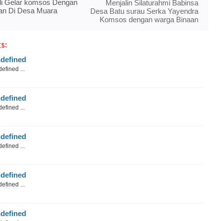
adi Gelar komsos Dengan
Menjalin Silaturahmi Babinsa
an Di Desa Muara
Desa Batu surau Serka Yayendra
Komsos dengan warga Binaan
s:
defined
efined ...
defined
efined ...
defined
efined ...
defined
efined ...
defined