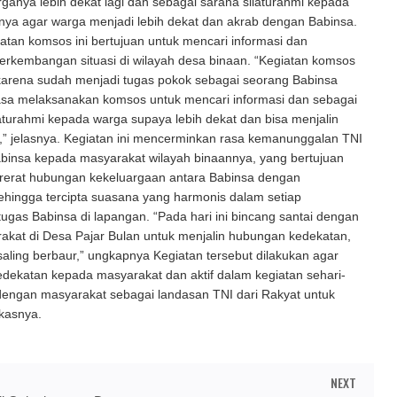
anya lebih dekat lagi dan sebagai sarana silaturahmi kepada
nya agar warga menjadi lebih dekat dan akrab dengan Babinsa.
giatan komsos ini bertujuan untuk mencari informasi dan
erkembangan situasi di wilayah desa binaan. “Kegiatan komsos
 karena sudah menjadi tugas pokok sebagai seorang Babinsa
asa melaksanakan komsos untuk mencari informasi dan sebagai
aturahmi kepada warga supaya lebih dekat dan bisa menjalin
” jelasnya. Kegiatan ini mencerminkan rasa kemanunggalan TNI
binsa kepada masyarakat wilayah binaannya, yang bertujuan
erat hubungan kekeluargaan antara Babinsa dengan
ehingga tercipta suasana yang harmonis dalam setiap
ugas Babinsa di lapangan. “Pada hari ini bincang santai dengan
akat di Desa Pajar Bulan untuk menjalin hubungan kedekatan,
a saling berbaur,” ungkapnya Kegiatan tersebut dilakukan agar
ekatan kepada masyarakat dan aktif dalam kegiatan sehari-
dengan masyarakat sebagai landasan TNI dari Rakyat untuk
kasnya.
NEXT