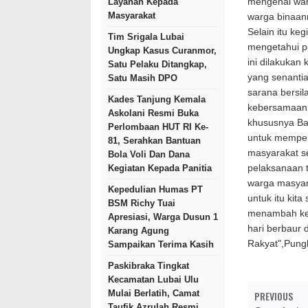
Layanan Kepada
mengenal warg
Masyarakat
warga binaan
Selain itu ke
Tim Srigala Lubai
mengetahui p
Ungkap Kasus Curanmor,
ini dilakukan
Satu Pelaku Ditangkap,
yang senanti
Satu Masih DPO
sarana bersil
Kades Tanjung Kemala
kebersamaan,
Askolani Resmi Buka
khususnya Ba
Perlombaan HUT RI Ke-
untuk memper
81, Serahkan Bantuan
masyarakat s
Bola Voli Dan Dana
Kegiatan Kepada Panitia
pelaksanaan t
warga masyar
Kepedulian Humas PT
untuk itu kit
BSM Richy Tuai
menambah ked
Apresiasi, Warga Dusun 1
hari berbaur 
Karang Agung
Rakyat",Pung
Sampaikan Terima Kasih
Paskibraka Tingkat
Kecamatan Lubai Ulu
Mulai Berlatih, Camat
PREVIOUS
Taufik Azrulah Resmi