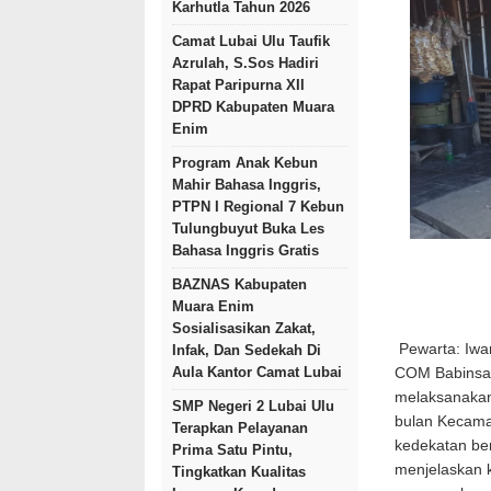
Karhutla Tahun 2026
Camat Lubai Ulu Taufik
Azrulah, S.Sos Hadiri
Rapat Paripurna XII
DPRD Kabupaten Muara
Enim
Program Anak Kebun
Mahir Bahasa Inggris,
PTPN I Regional 7 Kebun
Tulungbuyut Buka Les
Bahasa Inggris Gratis
BAZNAS Kabupaten
Muara Enim
Sosialisasikan Zakat,
Pewarta: Iw
Infak, Dan Sedekah Di
Aula Kantor Camat Lubai
COM Babinsa 
melaksanakan
SMP Negeri 2 Lubai Ulu
bulan Kecama
Terapkan Pelayanan
kedekatan be
Prima Satu Pintu,
menjelaskan 
Tingkatkan Kualitas