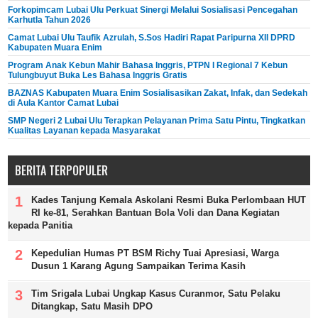
Forkopimcam Lubai Ulu Perkuat Sinergi Melalui Sosialisasi Pencegahan
Karhutla Tahun 2026
Camat Lubai Ulu Taufik Azrulah, S.Sos Hadiri Rapat Paripurna XII DPRD
Kabupaten Muara Enim
Program Anak Kebun Mahir Bahasa Inggris, PTPN I Regional 7 Kebun
Tulungbuyut Buka Les Bahasa Inggris Gratis
BAZNAS Kabupaten Muara Enim Sosialisasikan Zakat, Infak, dan Sedekah
di Aula Kantor Camat Lubai
SMP Negeri 2 Lubai Ulu Terapkan Pelayanan Prima Satu Pintu, Tingkatkan
Kualitas Layanan kepada Masyarakat
BERITA TERPOPULER
Kades Tanjung Kemala Askolani Resmi Buka Perlombaan HUT
RI ke-81, Serahkan Bantuan Bola Voli dan Dana Kegiatan
kepada Panitia
Kepedulian Humas PT BSM Richy Tuai Apresiasi, Warga
Dusun 1 Karang Agung Sampaikan Terima Kasih
Tim Srigala Lubai Ungkap Kasus Curanmor, Satu Pelaku
Ditangkap, Satu Masih DPO