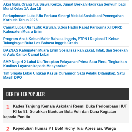
Aksi Mulia Orang Tua Siswa Kenzo, Jumat Berkah Hadirkan Senyum bagi
Murid Kelas 1A dan 1B
Forkopimcam Lubai Ulu Perkuat Sinergi Melalui Sosialisasi Pencegahan
Karhutla Tahun 2026
Camat Lubai Ulu Taufik Azrulah, S.Sos Hadiri Rapat Paripurna XII DPRD
Kabupaten Muara Enim
Program Anak Kebun Mahir Bahasa Inggris, PTPN I Regional 7 Kebun
Tulungbuyut Buka Les Bahasa Inggris Gratis
BAZNAS Kabupaten Muara Enim Sosialisasikan Zakat, Infak, dan Sedekah
di Aula Kantor Camat Lubai
SMP Negeri 2 Lubai Ulu Terapkan Pelayanan Prima Satu Pintu, Tingkatkan
Kualitas Layanan kepada Masyarakat
Tim Srigala Lubai Ungkap Kasus Curanmor, Satu Pelaku Ditangkap, Satu
Masih DPO
BERITA TERPOPULER
Kades Tanjung Kemala Askolani Resmi Buka Perlombaan HUT
RI ke-81, Serahkan Bantuan Bola Voli dan Dana Kegiatan
kepada Panitia
Kepedulian Humas PT BSM Richy Tuai Apresiasi, Warga