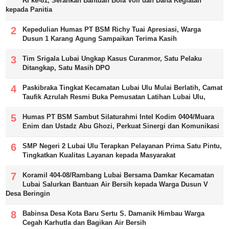
RI ke-81, Serahkan Bantuan Bola Voli dan Dana Kegiatan
kepada Panitia
Kepedulian Humas PT BSM Richy Tuai Apresiasi, Warga
Dusun 1 Karang Agung Sampaikan Terima Kasih
Tim Srigala Lubai Ungkap Kasus Curanmor, Satu Pelaku
Ditangkap, Satu Masih DPO
Paskibraka Tingkat Kecamatan Lubai Ulu Mulai Berlatih, Camat
Taufik Azrulah Resmi Buka Pemusatan Latihan Lubai Ulu,
Humas PT BSM Sambut Silaturahmi Intel Kodim 0404/Muara
Enim dan Ustadz Abu Ghozi, Perkuat Sinergi dan Komunikasi
SMP Negeri 2 Lubai Ulu Terapkan Pelayanan Prima Satu Pintu,
Tingkatkan Kualitas Layanan kepada Masyarakat
Koramil 404-08/Rambang Lubai Bersama Damkar Kecamatan
Lubai Salurkan Bantuan Air Bersih kepada Warga Dusun V
Desa Beringin
Babinsa Desa Kota Baru Sertu S. Damanik Himbau Warga
Cegah Karhutla dan Bagikan Air Bersih