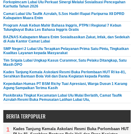
Forkopimcam Lubai Ulu Perkuat Sinergi Melalui Sosialisasi Pencegahan
Karhutla Tahun 2026
Camat Lubai Ulu Taufik Azrulah, S.Sos Hadiri Rapat Paripurna XII DPRD
Kabupaten Muara Enim
Program Anak Kebun Mahir Bahasa Inggris, PTPN I Regional 7 Kebun
Tulungbuyut Buka Les Bahasa Inggris Gratis
BAZNAS Kabupaten Muara Enim Sosialisasikan Zakat, Infak, dan Sedekah
di Aula Kantor Camat Lubai
SMP Negeri 2 Lubai Ulu Terapkan Pelayanan Prima Satu Pintu, Tingkatkan
Kualitas Layanan kepada Masyarakat
Tim Srigala Lubai Ungkap Kasus Curanmor, Satu Pelaku Ditangkap, Satu
Masih DPO
Kades Tanjung Kemala Askolani Resmi Buka Perlombaan HUT RI ke-81,
Serahkan Bantuan Bola Voli dan Dana Kegiatan kepada Panitia
Kepedulian Humas PT BSM Richy Tuai Apresiasi, Warga Dusun 1 Karang
Agung Sampaikan Terima Kasih
Paskibraka Tingkat Kecamatan Lubai Ulu Mulai Berlatih, Camat Taufik
Azrulah Resmi Buka Pemusatan Latihan Lubai Ulu,
BERITA TERPOPULER
Kades Tanjung Kemala Askolani Resmi Buka Perlombaan HUT