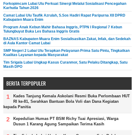
Forkopimcam Lubai Ulu Perkuat Sinergi Melalui Sosialisasi Pencegahan
Karhutla Tahun 2026
Camat Lubai Ulu Taufik Azrulah, S.Sos Hadiri Rapat Paripurna XII DPRD
Kabupaten Muara Enim
Program Anak Kebun Mahir Bahasa Inggris, PTPN I Regional 7 Kebun
Tulungbuyut Buka Les Bahasa Inggris Gratis
BAZNAS Kabupaten Muara Enim Sosialisasikan Zakat, Infak, dan Sedekah
di Aula Kantor Camat Lubai
SMP Negeri 2 Lubai Ulu Terapkan Pelayanan Prima Satu Pintu, Tingkatkan
Kualitas Layanan kepada Masyarakat
Tim Srigala Lubai Ungkap Kasus Curanmor, Satu Pelaku Ditangkap, Satu
Masih DPO
BERITA TERPOPULER
Kades Tanjung Kemala Askolani Resmi Buka Perlombaan HUT
RI ke-81, Serahkan Bantuan Bola Voli dan Dana Kegiatan
kepada Panitia
Kepedulian Humas PT BSM Richy Tuai Apresiasi, Warga
Dusun 1 Karang Agung Sampaikan Terima Kasih