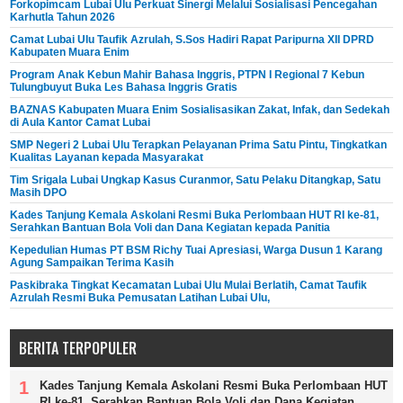
Forkopimcam Lubai Ulu Perkuat Sinergi Melalui Sosialisasi Pencegahan
Karhutla Tahun 2026
Camat Lubai Ulu Taufik Azrulah, S.Sos Hadiri Rapat Paripurna XII DPRD
Kabupaten Muara Enim
Program Anak Kebun Mahir Bahasa Inggris, PTPN I Regional 7 Kebun
Tulungbuyut Buka Les Bahasa Inggris Gratis
BAZNAS Kabupaten Muara Enim Sosialisasikan Zakat, Infak, dan Sedekah
di Aula Kantor Camat Lubai
SMP Negeri 2 Lubai Ulu Terapkan Pelayanan Prima Satu Pintu, Tingkatkan
Kualitas Layanan kepada Masyarakat
Tim Srigala Lubai Ungkap Kasus Curanmor, Satu Pelaku Ditangkap, Satu
Masih DPO
Kades Tanjung Kemala Askolani Resmi Buka Perlombaan HUT RI ke-81,
Serahkan Bantuan Bola Voli dan Dana Kegiatan kepada Panitia
Kepedulian Humas PT BSM Richy Tuai Apresiasi, Warga Dusun 1 Karang
Agung Sampaikan Terima Kasih
Paskibraka Tingkat Kecamatan Lubai Ulu Mulai Berlatih, Camat Taufik
Azrulah Resmi Buka Pemusatan Latihan Lubai Ulu,
BERITA TERPOPULER
Kades Tanjung Kemala Askolani Resmi Buka Perlombaan HUT
RI ke-81, Serahkan Bantuan Bola Voli dan Dana Kegiatan