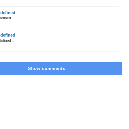
defined
efined ...
defined
efined ...
Show comments