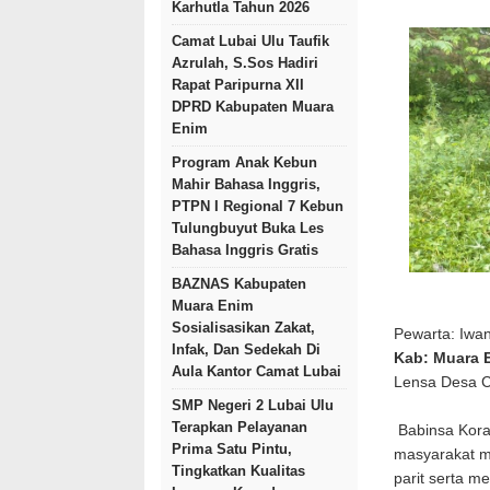
Karhutla Tahun 2026
Camat Lubai Ulu Taufik
Azrulah, S.Sos Hadiri
Rapat Paripurna XII
DPRD Kabupaten Muara
Enim
Program Anak Kebun
Mahir Bahasa Inggris,
PTPN I Regional 7 Kebun
Tulungbuyut Buka Les
Bahasa Inggris Gratis
BAZNAS Kabupaten
Muara Enim
Sosialisasikan Zakat,
Pewarta: Iwa
Infak, Dan Sedekah Di
Kab: Muara 
Aula Kantor Camat Lubai
Lensa Desa 
SMP Negeri 2 Lubai Ulu
Terapkan Pelayanan
Babinsa Kor
Prima Satu Pintu,
masyarakat me
Tingkatkan Kualitas
parit serta m