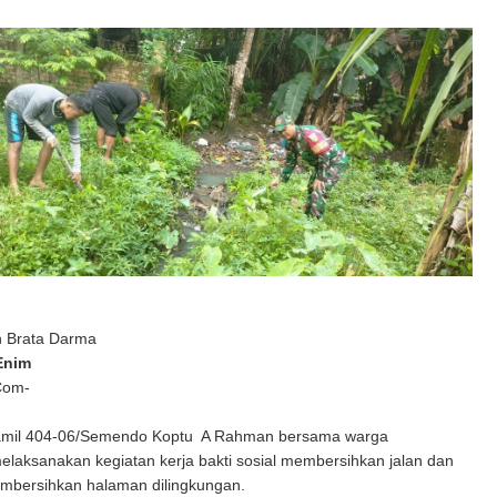
n Brata Darma
Enim
Com-
amil 404-06/Semendo Koptu A Rahman bersama warga
laksanakan kegiatan kerja bakti sosial membersihkan jalan dan
embersihkan halaman dilingkungan.