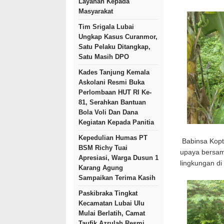
Layanan Kepada
Masyarakat
Tim Srigala Lubai
Ungkap Kasus Curanmor,
Satu Pelaku Ditangkap,
Satu Masih DPO
Kades Tanjung Kemala
Askolani Resmi Buka
Perlombaan HUT RI Ke-
81, Serahkan Bantuan
Bola Voli Dan Dana
Kegiatan Kepada Panitia
Kepedulian Humas PT
Babinsa Kopt
BSM Richy Tuai
upaya bersam
Apresiasi, Warga Dusun 1
lingkungan di
Karang Agung
Sampaikan Terima Kasih
Paskibraka Tingkat
Kecamatan Lubai Ulu
Mulai Berlatih, Camat
Taufik Azrulah Resmi