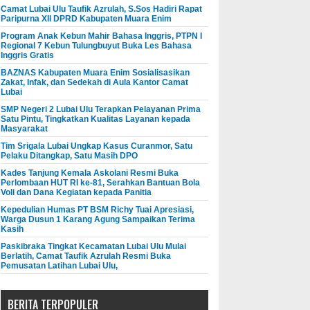
Camat Lubai Ulu Taufik Azrulah, S.Sos Hadiri Rapat
Paripurna XII DPRD Kabupaten Muara Enim
Program Anak Kebun Mahir Bahasa Inggris, PTPN I
Regional 7 Kebun Tulungbuyut Buka Les Bahasa
Inggris Gratis
BAZNAS Kabupaten Muara Enim Sosialisasikan
Zakat, Infak, dan Sedekah di Aula Kantor Camat
Lubai
SMP Negeri 2 Lubai Ulu Terapkan Pelayanan Prima
Satu Pintu, Tingkatkan Kualitas Layanan kepada
Masyarakat
Tim Srigala Lubai Ungkap Kasus Curanmor, Satu
Pelaku Ditangkap, Satu Masih DPO
Kades Tanjung Kemala Askolani Resmi Buka
Perlombaan HUT RI ke-81, Serahkan Bantuan Bola
Voli dan Dana Kegiatan kepada Panitia
Kepedulian Humas PT BSM Richy Tuai Apresiasi,
Warga Dusun 1 Karang Agung Sampaikan Terima
Kasih
Paskibraka Tingkat Kecamatan Lubai Ulu Mulai
Berlatih, Camat Taufik Azrulah Resmi Buka
Pemusatan Latihan Lubai Ulu,
BERITA TERPOPULER