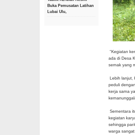
Buka Pemusatan Latihan
Lubai Ulu,
“Kegiatan kerj
ada di Desa 
semak yang me
Lebih lanjut,
peduli dengan
kerja sama y
kemanunggala
Sementara it
kegiatan karya
sehingga parit
warga sangat 