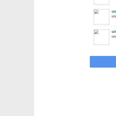
un
und
un
und