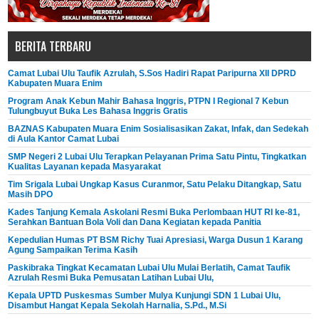
BERITA TERBARU
Camat Lubai Ulu Taufik Azrulah, S.Sos Hadiri Rapat Paripurna XII DPRD
Kabupaten Muara Enim
Program Anak Kebun Mahir Bahasa Inggris, PTPN I Regional 7 Kebun
Tulungbuyut Buka Les Bahasa Inggris Gratis
BAZNAS Kabupaten Muara Enim Sosialisasikan Zakat, Infak, dan Sedekah
di Aula Kantor Camat Lubai
SMP Negeri 2 Lubai Ulu Terapkan Pelayanan Prima Satu Pintu, Tingkatkan
Kualitas Layanan kepada Masyarakat
Tim Srigala Lubai Ungkap Kasus Curanmor, Satu Pelaku Ditangkap, Satu
Masih DPO
Kades Tanjung Kemala Askolani Resmi Buka Perlombaan HUT RI ke-81,
Serahkan Bantuan Bola Voli dan Dana Kegiatan kepada Panitia
Kepedulian Humas PT BSM Richy Tuai Apresiasi, Warga Dusun 1 Karang
Agung Sampaikan Terima Kasih
Paskibraka Tingkat Kecamatan Lubai Ulu Mulai Berlatih, Camat Taufik
Azrulah Resmi Buka Pemusatan Latihan Lubai Ulu,
Kepala UPTD Puskesmas Sumber Mulya Kunjungi SDN 1 Lubai Ulu,
Disambut Hangat Kepala Sekolah Harnalia, S.Pd., M.Si