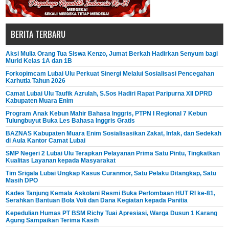
BERITA TERBARU
Aksi Mulia Orang Tua Siswa Kenzo, Jumat Berkah Hadirkan Senyum bagi
Murid Kelas 1A dan 1B
Forkopimcam Lubai Ulu Perkuat Sinergi Melalui Sosialisasi Pencegahan
Karhutla Tahun 2026
Camat Lubai Ulu Taufik Azrulah, S.Sos Hadiri Rapat Paripurna XII DPRD
Kabupaten Muara Enim
Program Anak Kebun Mahir Bahasa Inggris, PTPN I Regional 7 Kebun
Tulungbuyut Buka Les Bahasa Inggris Gratis
BAZNAS Kabupaten Muara Enim Sosialisasikan Zakat, Infak, dan Sedekah
di Aula Kantor Camat Lubai
SMP Negeri 2 Lubai Ulu Terapkan Pelayanan Prima Satu Pintu, Tingkatkan
Kualitas Layanan kepada Masyarakat
Tim Srigala Lubai Ungkap Kasus Curanmor, Satu Pelaku Ditangkap, Satu
Masih DPO
Kades Tanjung Kemala Askolani Resmi Buka Perlombaan HUT RI ke-81,
Serahkan Bantuan Bola Voli dan Dana Kegiatan kepada Panitia
Kepedulian Humas PT BSM Richy Tuai Apresiasi, Warga Dusun 1 Karang
Agung Sampaikan Terima Kasih