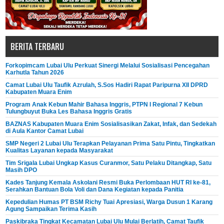
BERITA TERBARU
Forkopimcam Lubai Ulu Perkuat Sinergi Melalui Sosialisasi Pencegahan
Karhutla Tahun 2026
Camat Lubai Ulu Taufik Azrulah, S.Sos Hadiri Rapat Paripurna XII DPRD
Kabupaten Muara Enim
Program Anak Kebun Mahir Bahasa Inggris, PTPN I Regional 7 Kebun
Tulungbuyut Buka Les Bahasa Inggris Gratis
BAZNAS Kabupaten Muara Enim Sosialisasikan Zakat, Infak, dan Sedekah
di Aula Kantor Camat Lubai
SMP Negeri 2 Lubai Ulu Terapkan Pelayanan Prima Satu Pintu, Tingkatkan
Kualitas Layanan kepada Masyarakat
Tim Srigala Lubai Ungkap Kasus Curanmor, Satu Pelaku Ditangkap, Satu
Masih DPO
Kades Tanjung Kemala Askolani Resmi Buka Perlombaan HUT RI ke-81,
Serahkan Bantuan Bola Voli dan Dana Kegiatan kepada Panitia
Kepedulian Humas PT BSM Richy Tuai Apresiasi, Warga Dusun 1 Karang
Agung Sampaikan Terima Kasih
Paskibraka Tingkat Kecamatan Lubai Ulu Mulai Berlatih, Camat Taufik