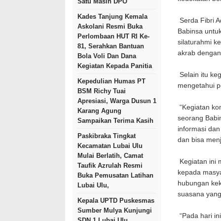
Satu Masih DPO
Kades Tanjung Kemala
Serda Fibri A
Askolani Resmi Buka
Babinsa untuk
Perlombaan HUT RI Ke-
silaturahmi k
81, Serahkan Bantuan
akrab dengan
Bola Voli Dan Dana
Kegiatan Kepada Panitia
Selain itu ke
Kepedulian Humas PT
mengetahui pe
BSM Richy Tuai
Apresiasi, Warga Dusun 1
“Kegiatan kom
Karang Agung
seorang Babi
Sampaikan Terima Kasih
informasi dan
Paskibraka Tingkat
dan bisa menj
Kecamatan Lubai Ulu
Mulai Berlatih, Camat
Kegiatan ini
Taufik Azrulah Resmi
kepada masya
Buka Pemusatan Latihan
hubungan kek
Lubai Ulu,
suasana yang
Kepala UPTD Puskesmas
Sumber Mulya Kunjungi
“Pada hari in
SDN 1 Lubai Ulu,