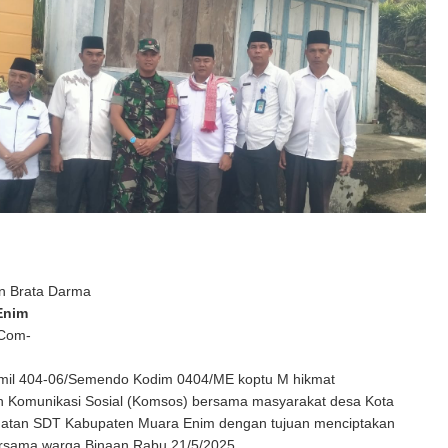
n Brata Darma
Enim
 Com-
mil 404-06/Semendo Kodim 0404/ME koptu M hikmat
 Komunikasi Sosial (Komsos) bersama masyarakat desa Kota
tan SDT Kabupaten Muara Enim dengan tujuan menciptakan
rsama warga Binaan Rabu 21/5/2025