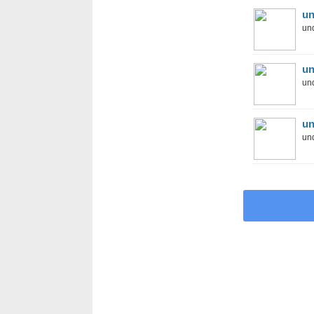
un
und
un
und
un
und