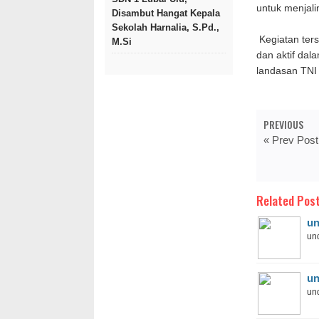
untuk menjali
Disambut Hangat Kepala
Sekolah Harnalia, S.Pd.,
Kegiatan ter
M.Si
dan aktif dal
landasan TNI
PREVIOUS
« Prev Post
Related Post
un
und
un
und