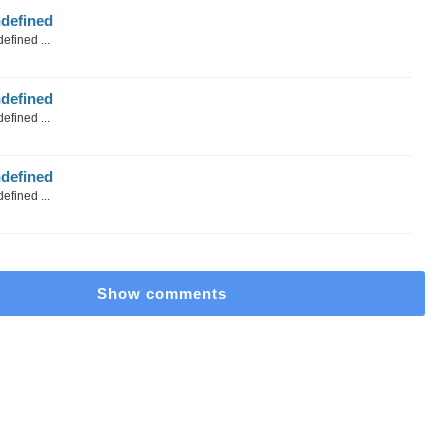
defined
efined ...
defined
efined ...
defined
efined ...
Show comments