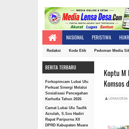
NASIONAL
PERISTIWA
HUKR
Redaksi
Kode Etik
Pedoman Media Si
BERITA TERBARU
Koptu M 
Komsos d
Forkopimcam Lubai Ulu
Perkuat Sinergi Melalui
Sosialisasi Pencegahan
LENSA DES
Karhutla Tahun 2026
Camat Lubai Ulu Taufik
Azrulah, S.Sos Hadiri
Rapat Paripurna XII
DPRD Kabupaten Muara