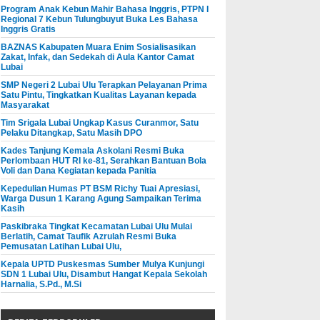
Program Anak Kebun Mahir Bahasa Inggris, PTPN I
Regional 7 Kebun Tulungbuyut Buka Les Bahasa
Inggris Gratis
BAZNAS Kabupaten Muara Enim Sosialisasikan
Zakat, Infak, dan Sedekah di Aula Kantor Camat
Lubai
SMP Negeri 2 Lubai Ulu Terapkan Pelayanan Prima
Satu Pintu, Tingkatkan Kualitas Layanan kepada
Masyarakat
Tim Srigala Lubai Ungkap Kasus Curanmor, Satu
Pelaku Ditangkap, Satu Masih DPO
Kades Tanjung Kemala Askolani Resmi Buka
Perlombaan HUT RI ke-81, Serahkan Bantuan Bola
Voli dan Dana Kegiatan kepada Panitia
Kepedulian Humas PT BSM Richy Tuai Apresiasi,
Warga Dusun 1 Karang Agung Sampaikan Terima
Kasih
Paskibraka Tingkat Kecamatan Lubai Ulu Mulai
Berlatih, Camat Taufik Azrulah Resmi Buka
Pemusatan Latihan Lubai Ulu,
Kepala UPTD Puskesmas Sumber Mulya Kunjungi
SDN 1 Lubai Ulu, Disambut Hangat Kepala Sekolah
Harnalia, S.Pd., M.Si