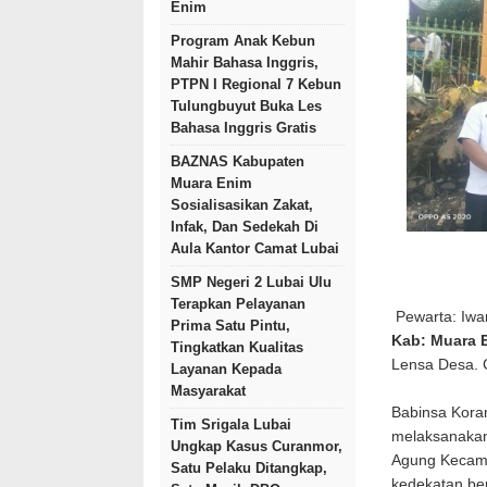
Enim
Program Anak Kebun
Mahir Bahasa Inggris,
PTPN I Regional 7 Kebun
Tulungbuyut Buka Les
Bahasa Inggris Gratis
BAZNAS Kabupaten
Muara Enim
Sosialisasikan Zakat,
Infak, Dan Sedekah Di
Aula Kantor Camat Lubai
SMP Negeri 2 Lubai Ulu
Terapkan Pelayanan
Pewarta: Iwa
Prima Satu Pintu,
Kab: Muara 
Tingkatkan Kualitas
Lensa Desa.
Layanan Kepada
Masyarakat
Babinsa Kora
Tim Srigala Lubai
melaksanakan
Ungkap Kasus Curanmor,
Agung Kecama
Satu Pelaku Ditangkap,
kedekatan be