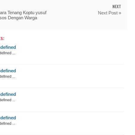
NEXT
ara Tenang Koptu yusuf
Next Post »
sos Dengan Warga
s:
defined
efined ...
defined
efined ...
defined
efined ...
defined
efined ...