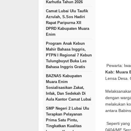
Karhutla Tahun 2026
Camat Lubai Ulu Taufik
Azrulah, S.Sos Hadiri
Rapat Paripurna XII
DPRD Kabupaten Muara
Enim
Program Anak Kebun
Mahir Bahasa Inggris,
PTPN I Regional 7 Kebun
Tulungbuyut Buka Les
Pewarta: Iwa
Bahasa Inggris Gratis
Kab: Muara 
BAZNAS Kabupaten
Lensa Desa.
Muara Enim
Sosialisasikan Zakat,
Melaksanakan
Infak, Dan Sedekah Di
dengan warga
Aula Kantor Camat Lubai
melakukan ko
SMP Negeri 2 Lubai Ulu
antara Babin
Terapkan Pelayanan
Prima Satu Pintu,
Seperti yang
Tingkatkan Kualitas
0404/ME Serd