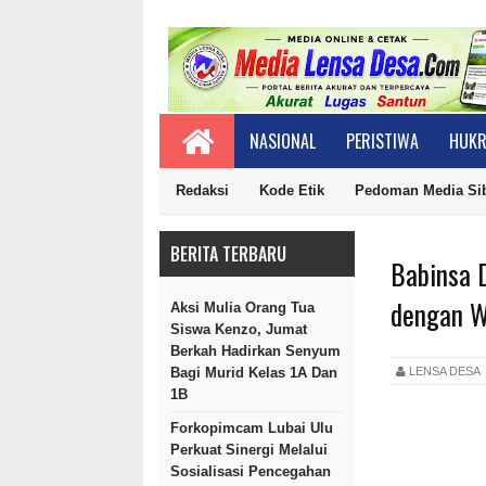
NASIONAL
PERISTIWA
HUKR
Redaksi
Kode Etik
Pedoman Media Si
BERITA TERBARU
Babinsa 
dengan W
Aksi Mulia Orang Tua
Siswa Kenzo, Jumat
Berkah Hadirkan Senyum
LENSA DES
Bagi Murid Kelas 1A Dan
1B
Forkopimcam Lubai Ulu
Perkuat Sinergi Melalui
Sosialisasi Pencegahan