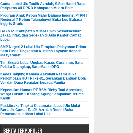
Camat Lubai Ulu Taufik Azrulah, S.Sos Hadiri Rapat
Paripurna XII DPRD Kabupaten Muara Enim
Program Anak Kebun Mahir Bahasa Inggris, PTPN I
Regional 7 Kebun Tulungbuyut Buka Les Bahasa
Inggris Gratis
BAZNAS Kabupaten Muara Enim Sosialisasikan
Zakat, Infak, dan Sedekah di Aula Kantor Camat
Lubai
SMP Negeri 2 Lubai Ulu Terapkan Pelayanan Prima
Satu Pintu, Tingkatkan Kualitas Layanan kepada
Masyarakat
Tim Srigala Lubai Ungkap Kasus Curanmor, Satu
Pelaku Ditangkap, Satu Masih DPO
Kades Tanjung Kemala Askolani Resmi Buka
Perlombaan HUT RI ke-81, Serahkan Bantuan Bola
Voli dan Dana Kegiatan kepada Panitia
Kepedulian Humas PT BSM Richy Tuai Apresiasi,
Warga Dusun 1 Karang Agung Sampaikan Terima
Kasih
Paskibraka Tingkat Kecamatan Lubai Ulu Mulai
Berlatih, Camat Taufik Azrulah Resmi Buka
Pemusatan Latihan Lubai Ulu,
BERITA TERPOPULER