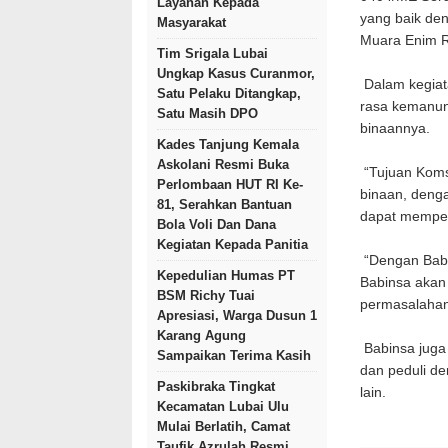
Layanan Kepada
yang baik de
Masyarakat
Muara Enim R
Tim Srigala Lubai
Ungkap Kasus Curanmor,
Dalam kegiat
Satu Pelaku Ditangkap,
rasa kemanun
Satu Masih DPO
binaannya.
Kades Tanjung Kemala
Askolani Resmi Buka
“Tujuan Komso
Perlombaan HUT RI Ke-
binaan, deng
81, Serahkan Bantuan
dapat memper
Bola Voli Dan Dana
Kegiatan Kepada Panitia
“Dengan Babi
Kepedulian Humas PT
Babinsa akan
BSM Richy Tuai
permasalahan 
Apresiasi, Warga Dusun 1
Karang Agung
Babinsa juga
Sampaikan Terima Kasih
dan peduli d
Paskibraka Tingkat
lain.
Kecamatan Lubai Ulu
Mulai Berlatih, Camat
Taufik Azrulah Resmi