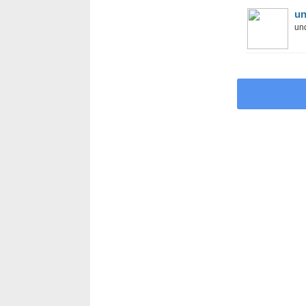
un
und