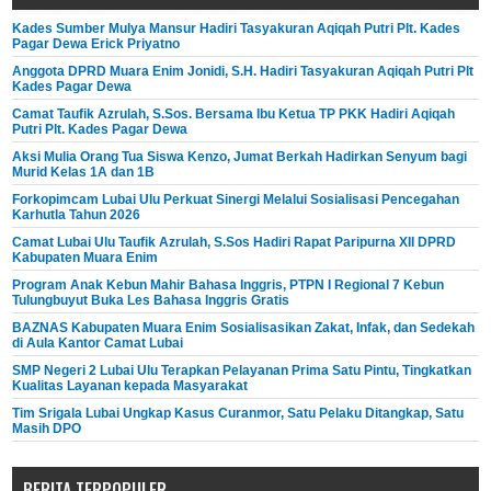
Kades Sumber Mulya Mansur Hadiri Tasyakuran Aqiqah Putri Plt. Kades
Pagar Dewa Erick Priyatno
Anggota DPRD Muara Enim Jonidi, S.H. Hadiri Tasyakuran Aqiqah Putri Plt
Kades Pagar Dewa
Camat Taufik Azrulah, S.Sos. Bersama Ibu Ketua TP PKK Hadiri Aqiqah
Putri Plt. Kades Pagar Dewa
Aksi Mulia Orang Tua Siswa Kenzo, Jumat Berkah Hadirkan Senyum bagi
Murid Kelas 1A dan 1B
Forkopimcam Lubai Ulu Perkuat Sinergi Melalui Sosialisasi Pencegahan
Karhutla Tahun 2026
Camat Lubai Ulu Taufik Azrulah, S.Sos Hadiri Rapat Paripurna XII DPRD
Kabupaten Muara Enim
Program Anak Kebun Mahir Bahasa Inggris, PTPN I Regional 7 Kebun
Tulungbuyut Buka Les Bahasa Inggris Gratis
BAZNAS Kabupaten Muara Enim Sosialisasikan Zakat, Infak, dan Sedekah
di Aula Kantor Camat Lubai
SMP Negeri 2 Lubai Ulu Terapkan Pelayanan Prima Satu Pintu, Tingkatkan
Kualitas Layanan kepada Masyarakat
Tim Srigala Lubai Ungkap Kasus Curanmor, Satu Pelaku Ditangkap, Satu
Masih DPO
BERITA TERPOPULER