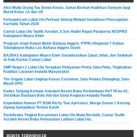
Aksi Mulia Orang Tua Siswa Kenzo, Jumat Berkah Hadirkan Senyum bagi
Murid Kelas 1A dan 1B
Forkopimcam Lubai Ulu Perkuat Sinergi Melalui Sosialisasi Pencegahan
Karhutla Tahun 2026
Camat Lubai Ulu Taufik Azrulah, S.Sos Hadiri Rapat Paripurna XII DPRD
Kabupaten Muara Enim
Program Anak Kebun Mahir Bahasa Inggris, PTPN I Regional 7 Kebun
Tulungbuyut Buka Les Bahasa Inggris Gratis
BAZNAS Kabupaten Muara Enim Sosialisasikan Zakat, Infak, dan Sedekah
di Aula Kantor Camat Lubai
SMP Negeri 2 Lubai Ulu Terapkan Pelayanan Prima Satu Pintu, Tingkatkan
Kualitas Layanan kepada Masyarakat
Tim Srigala Lubai Ungkap Kasus Curanmor, Satu Pelaku Ditangkap, Satu
Masih DPO
Kades Tanjung Kemala Askolani Resmi Buka Perlombaan HUT RI ke-81,
Serahkan Bantuan Bola Voli dan Dana Kegiatan kepada Panitia
Kepedulian Humas PT BSM Richy Tuai Apresiasi, Warga Dusun 1 Karang
Agung Sampaikan Terima Kasih
Paskibraka Tingkat Kecamatan Lubai Ulu Mulai Berlatih, Camat Taufik
Azrulah Resmi Buka Pemusatan Latihan Lubai Ulu,
BERITA TERPOPULER