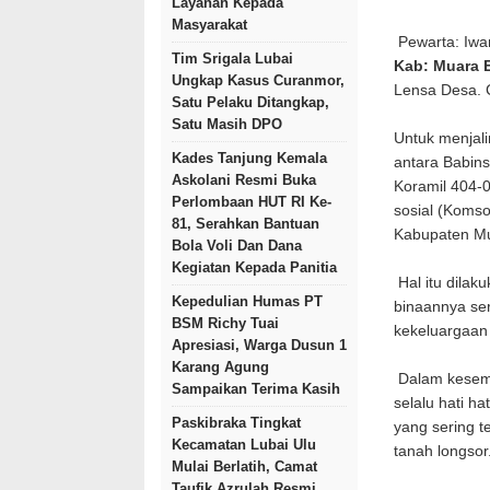
Layanan Kepada
Masyarakat
Pewarta: Iwa
Tim Srigala Lubai
Kab: Muara 
Ungkap Kasus Curanmor,
Lensa Desa.
Satu Pelaku Ditangkap,
Satu Masih DPO
Untuk menjal
Kades Tanjung Kemala
antara Babin
Askolani Resmi Buka
Koramil 404-
Perlombaan HUT RI Ke-
sosial (Koms
81, Serahkan Bantuan
Kabupaten Mu
Bola Voli Dan Dana
Kegiatan Kepada Panitia
Hal itu dilak
Kepedulian Humas PT
binaannya se
BSM Richy Tuai
kekeluargaan
Apresiasi, Warga Dusun 1
Karang Agung
Dalam kesem
Sampaikan Terima Kasih
selalu hati 
Paskibraka Tingkat
yang sering t
Kecamatan Lubai Ulu
tanah longsor
Mulai Berlatih, Camat
Taufik Azrulah Resmi