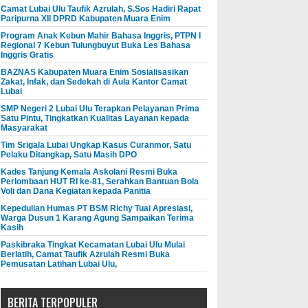
Camat Lubai Ulu Taufik Azrulah, S.Sos Hadiri Rapat
Paripurna XII DPRD Kabupaten Muara Enim
Program Anak Kebun Mahir Bahasa Inggris, PTPN I
Regional 7 Kebun Tulungbuyut Buka Les Bahasa
Inggris Gratis
BAZNAS Kabupaten Muara Enim Sosialisasikan
Zakat, Infak, dan Sedekah di Aula Kantor Camat
Lubai
SMP Negeri 2 Lubai Ulu Terapkan Pelayanan Prima
Satu Pintu, Tingkatkan Kualitas Layanan kepada
Masyarakat
Tim Srigala Lubai Ungkap Kasus Curanmor, Satu
Pelaku Ditangkap, Satu Masih DPO
Kades Tanjung Kemala Askolani Resmi Buka
Perlombaan HUT RI ke-81, Serahkan Bantuan Bola
Voli dan Dana Kegiatan kepada Panitia
Kepedulian Humas PT BSM Richy Tuai Apresiasi,
Warga Dusun 1 Karang Agung Sampaikan Terima
Kasih
Paskibraka Tingkat Kecamatan Lubai Ulu Mulai
Berlatih, Camat Taufik Azrulah Resmi Buka
Pemusatan Latihan Lubai Ulu,
BERITA TERPOPULER