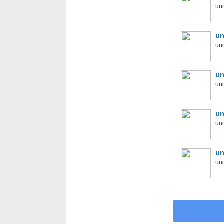
und
un
und
un
und
un
und
un
und