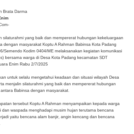
n Brata Darma
Enim
 Com-
in silaturahmi yang baik dan mempererat hubungan kekeluargaan
sa dengan masyarakat Koptu A Rahman Babinsa Kota Padang
06/Semendo Kodim 0404/ME melaksanakan kegiatan komunikasi
os) bersama warga di Desa Kota Padang kecamatan SDT
ara Enim Rabu 2/7/2025
ukan untuk selalu mengetahui keadaan dan situasi wilayah Desa
rta menjalin silaturahmi yang baik dan mempererat hubungan
 antara Babinsa dengan masyarakat.
patan tersebut Koptu A Rahman menyampaikan kepada warga
hati dan waspada menghadapi musim hujan terutama bencana
erjadi yaitu bencana alam banjir, angin kencang dan bencana
.