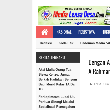
NASIONAL
PERISTIWA
HUKR
Redaksi
Kode Etik
Pedoman Media Si
BERITA TERBARU
Dengan A
A Rahman
Aksi Mulia Orang Tua
Siswa Kenzo, Jumat
Berkah Hadirkan Senyum
LENSA DES
Bagi Murid Kelas 1A Dan
1B
Forkopimcam Lubai Ulu
Perkuat Sinergi Melalui
Sosialisasi Pencegahan