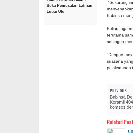
“Sekarang ini
Buka Pemusatan Latihan
menyebabkan 
Lubai Ulu,
Babinsa meng
Beliau juga m
terutama samp
sehingga men
“Dengan melak
suasana yang
pelaksanaan 
PREVIOUS
Babinsa De
Koramil 404
komsos den
Related Post
un