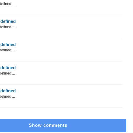
efined ...
defined
efined ...
defined
efined ...
defined
efined ...
defined
efined ...
Show comments