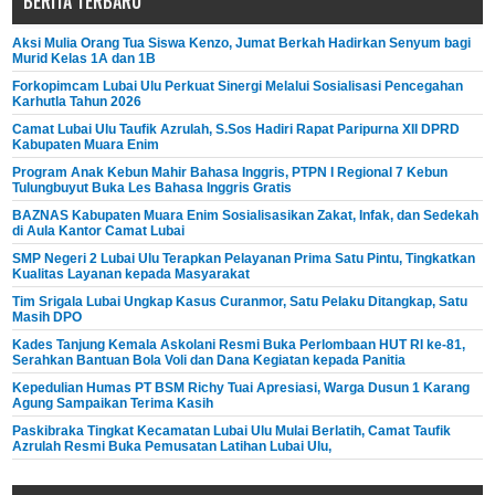
BERITA TERBARU
Aksi Mulia Orang Tua Siswa Kenzo, Jumat Berkah Hadirkan Senyum bagi
Murid Kelas 1A dan 1B
Forkopimcam Lubai Ulu Perkuat Sinergi Melalui Sosialisasi Pencegahan
Karhutla Tahun 2026
Camat Lubai Ulu Taufik Azrulah, S.Sos Hadiri Rapat Paripurna XII DPRD
Kabupaten Muara Enim
Program Anak Kebun Mahir Bahasa Inggris, PTPN I Regional 7 Kebun
Tulungbuyut Buka Les Bahasa Inggris Gratis
BAZNAS Kabupaten Muara Enim Sosialisasikan Zakat, Infak, dan Sedekah
di Aula Kantor Camat Lubai
SMP Negeri 2 Lubai Ulu Terapkan Pelayanan Prima Satu Pintu, Tingkatkan
Kualitas Layanan kepada Masyarakat
Tim Srigala Lubai Ungkap Kasus Curanmor, Satu Pelaku Ditangkap, Satu
Masih DPO
Kades Tanjung Kemala Askolani Resmi Buka Perlombaan HUT RI ke-81,
Serahkan Bantuan Bola Voli dan Dana Kegiatan kepada Panitia
Kepedulian Humas PT BSM Richy Tuai Apresiasi, Warga Dusun 1 Karang
Agung Sampaikan Terima Kasih
Paskibraka Tingkat Kecamatan Lubai Ulu Mulai Berlatih, Camat Taufik
Azrulah Resmi Buka Pemusatan Latihan Lubai Ulu,