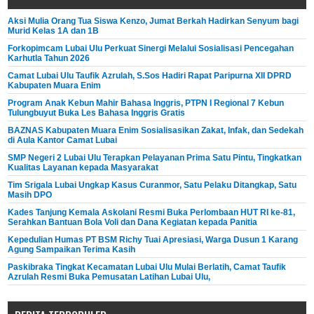
Aksi Mulia Orang Tua Siswa Kenzo, Jumat Berkah Hadirkan Senyum bagi
Murid Kelas 1A dan 1B
Forkopimcam Lubai Ulu Perkuat Sinergi Melalui Sosialisasi Pencegahan
Karhutla Tahun 2026
Camat Lubai Ulu Taufik Azrulah, S.Sos Hadiri Rapat Paripurna XII DPRD
Kabupaten Muara Enim
Program Anak Kebun Mahir Bahasa Inggris, PTPN I Regional 7 Kebun
Tulungbuyut Buka Les Bahasa Inggris Gratis
BAZNAS Kabupaten Muara Enim Sosialisasikan Zakat, Infak, dan Sedekah
di Aula Kantor Camat Lubai
SMP Negeri 2 Lubai Ulu Terapkan Pelayanan Prima Satu Pintu, Tingkatkan
Kualitas Layanan kepada Masyarakat
Tim Srigala Lubai Ungkap Kasus Curanmor, Satu Pelaku Ditangkap, Satu
Masih DPO
Kades Tanjung Kemala Askolani Resmi Buka Perlombaan HUT RI ke-81,
Serahkan Bantuan Bola Voli dan Dana Kegiatan kepada Panitia
Kepedulian Humas PT BSM Richy Tuai Apresiasi, Warga Dusun 1 Karang
Agung Sampaikan Terima Kasih
Paskibraka Tingkat Kecamatan Lubai Ulu Mulai Berlatih, Camat Taufik
Azrulah Resmi Buka Pemusatan Latihan Lubai Ulu,