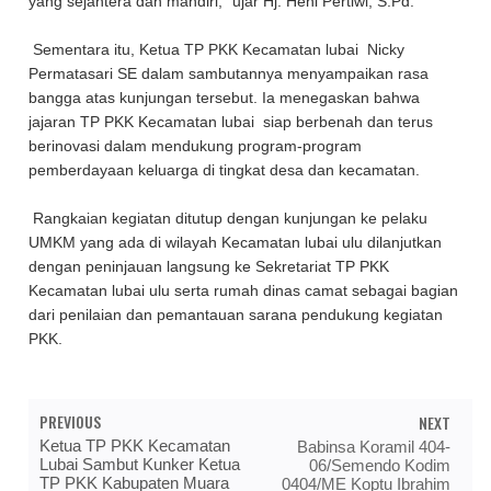
yang sejahtera dan mandiri,” ujar Hj. Heni Pertiwi, S.Pd.
Sementara itu, Ketua TP PKK Kecamatan lubai Nicky
Permatasari SE dalam sambutannya menyampaikan rasa
bangga atas kunjungan tersebut. Ia menegaskan bahwa
jajaran TP PKK Kecamatan lubai siap berbenah dan terus
berinovasi dalam mendukung program-program
pemberdayaan keluarga di tingkat desa dan kecamatan.
Rangkaian kegiatan ditutup dengan kunjungan ke pelaku
UMKM yang ada di wilayah Kecamatan lubai ulu dilanjutkan
dengan peninjauan langsung ke Sekretariat TP PKK
Kecamatan lubai ulu serta rumah dinas camat sebagai bagian
dari penilaian dan pemantauan sarana pendukung kegiatan
PKK.
PREVIOUS
NEXT
Ketua TP PKK Kecamatan
Babinsa Koramil 404-
Lubai Sambut Kunker Ketua
06/Semendo Kodim
TP PKK Kabupaten Muara
0404/ME Koptu Ibrahim