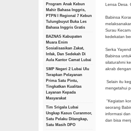
Program Anak Kebun
Lensa Desa.
Mahir Bahasa Inggris,
PTPN I Regional 7 Kebun
Babinsa Kora
Tulungbuyut Buka Les
melaksanakan
Bahasa Inggris Gratis
Surau Kecama
BAZNAS Kabupaten
kedekatan be
Muara Enim
Sosialisasikan Zakat,
Serka Yayend
Infak, Dan Sedekah Di
Babinsa untuk
Aula Kantor Camat Lubai
silaturahmi k
akrab dengan
SMP Negeri 2 Lubai Ulu
Terapkan Pelayanan
Prima Satu Pintu,
Selain itu ke
Tingkatkan Kualitas
mengetahui pe
Layanan Kepada
Masyarakat
“Kegiatan kom
Tim Srigala Lubai
seorang Babi
Ungkap Kasus Curanmor,
informasi dan
Satu Pelaku Ditangkap,
dan bisa menj
Satu Masih DPO