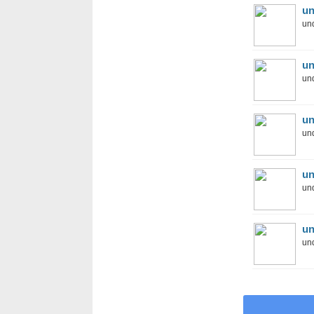
un
und
un
und
un
und
un
und
un
und