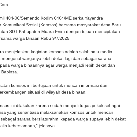
 Com-
mil 404-06/Semendo Kodim 0404/ME serka Yayendra
 Komunikasi Sosial (Komsos) bersama masyarakat desa Baru
tan SDT Kabupaten Muara Enim dengan tujuan menciptakan
rsama warga Binaan Rabu 9/7/2025
ra menjelaskan kegiatan komsos adalah salah satu media
 mengenal warganya lebih dekat lagi dan sebagai sarana
epada warga binaannya agar warga menjadi lebih dekat dan
 Babinsa.
giatan komsos ini bertujuan untuk mencari informasi dan
rkembangan situasi di wilayah desa binaan.
sos ini dilakukan karena sudah menjadi tugas pokok sebagai
nsa yang senantiasa melaksanakan komsos untuk mencari
 sebagai sarana bersilaturahmi kepada warga supaya lebih dekat
alin kebersamaan,” jelasnya.