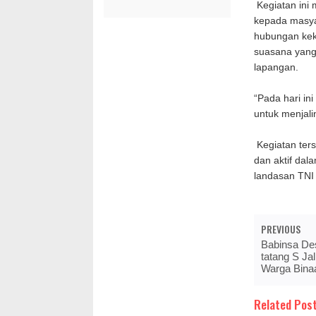
Kegiatan ini
kepada masya
hubungan kek
suasana yang
lapangan.
“Pada hari in
untuk menjali
Kegiatan ter
dan aktif dal
landasan TNI
PREVIOUS
Babinsa De
tatang S Ja
Warga Bina
Related Post