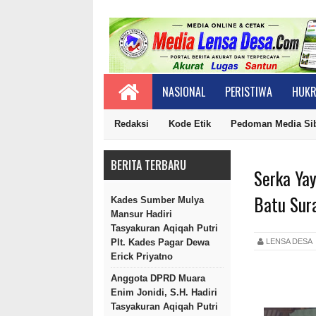
NASIONAL
PERISTIWA
HUKR
Redaksi
Kode Etik
Pedoman Media Si
BERITA TERBARU
Serka Ya
Batu Sur
Kades Sumber Mulya
Mansur Hadiri
Tasyakuran Aqiqah Putri
LENSA DES
Plt. Kades Pagar Dewa
Erick Priyatno
Anggota DPRD Muara
Enim Jonidi, S.H. Hadiri
Tasyakuran Aqiqah Putri