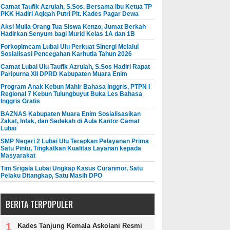
Camat Taufik Azrulah, S.Sos. Bersama Ibu Ketua TP
PKK Hadiri Aqiqah Putri Plt. Kades Pagar Dewa
Aksi Mulia Orang Tua Siswa Kenzo, Jumat Berkah
Hadirkan Senyum bagi Murid Kelas 1A dan 1B
Forkopimcam Lubai Ulu Perkuat Sinergi Melalui
Sosialisasi Pencegahan Karhutla Tahun 2026
Camat Lubai Ulu Taufik Azrulah, S.Sos Hadiri Rapat
Paripurna XII DPRD Kabupaten Muara Enim
Program Anak Kebun Mahir Bahasa Inggris, PTPN I
Regional 7 Kebun Tulungbuyut Buka Les Bahasa
Inggris Gratis
BAZNAS Kabupaten Muara Enim Sosialisasikan
Zakat, Infak, dan Sedekah di Aula Kantor Camat
Lubai
SMP Negeri 2 Lubai Ulu Terapkan Pelayanan Prima
Satu Pintu, Tingkatkan Kualitas Layanan kepada
Masyarakat
Tim Srigala Lubai Ungkap Kasus Curanmor, Satu
Pelaku Ditangkap, Satu Masih DPO
BERITA TERPOPULER
Kades Tanjung Kemala Askolani Resmi