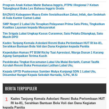
Program Anak Kebun Mahir Bahasa Inggris, PTPN I Regional 7 Kebun
Tulungbuyut Buka Les Bahasa Inggris Gratis
BAZNAS Kabupaten Muara Enim Sosialisasikan Zakat, Infak, dan Sedekah
di Aula Kantor Camat Lubai
SMP Negeri 2 Lubai Ulu Terapkan Pelayanan Prima Satu Pintu, Tingkatkan
Kualitas Layanan kepada Masyarakat
Tim Srigala Lubai Ungkap Kasus Curanmor, Satu Pelaku Ditangkap, Satu
Masih DPO
Kades Tanjung Kemala Askolani Resmi Buka Perlombaan HUT RI ke-81,
Serahkan Bantuan Bola Voli dan Dana Kegiatan kepada Panitia
Kepedulian Humas PT BSM Richy Tuai Apresiasi, Warga Dusun 1 Karang
Agung Sampaikan Terima Kasih
Paskibraka Tingkat Kecamatan Lubai Ulu Mulai Berlatih, Camat Taufik
Azrulah Resmi Buka Pemusatan Latihan Lubai Ulu,
Kepala UPTD Puskesmas Sumber Mulya Kunjungi SDN 1 Lubai Ulu,
Disambut Hangat Kepala Sekolah Harnalia, S.Pd., M.Si
BERITA TERPOPULER
Kades Tanjung Kemala Askolani Resmi Buka Perlombaan HUT
RI ke-81, Serahkan Bantuan Bola Voli dan Dana Kegiatan
kepada Panitia