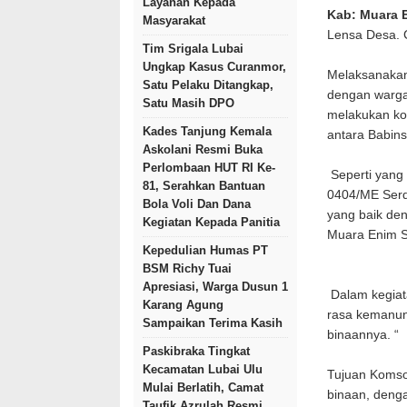
Layanan Kepada
Kab: Muara 
Masyarakat
Lensa Desa.
Tim Srigala Lubai
Ungkap Kasus Curanmor,
Melaksanakan
Satu Pelaku Ditangkap,
dengan warga
Satu Masih DPO
melakukan ko
Kades Tanjung Kemala
antara Babin
Askolani Resmi Buka
Perlombaan HUT RI Ke-
Seperti yang
81, Serahkan Bantuan
0404/ME Serd
Bola Voli Dan Dana
yang baik de
Kegiatan Kepada Panitia
Muara Enim S
Kepedulian Humas PT
BSM Richy Tuai
Apresiasi, Warga Dusun 1
Dalam kegiat
Karang Agung
rasa kemanun
Sampaikan Terima Kasih
binaannya. “
Paskibraka Tingkat
Kecamatan Lubai Ulu
Tujuan Komsos
Mulai Berlatih, Camat
binaan, deng
Taufik Azrulah Resmi