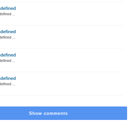
defined
efined ...
defined
efined ...
defined
efined ...
defined
efined ...
Show comments