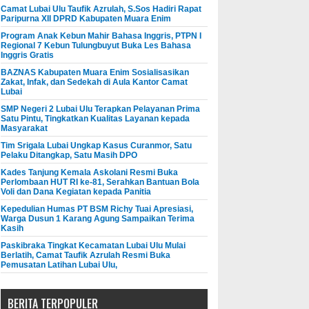
Camat Lubai Ulu Taufik Azrulah, S.Sos Hadiri Rapat
Paripurna XII DPRD Kabupaten Muara Enim
Program Anak Kebun Mahir Bahasa Inggris, PTPN I
Regional 7 Kebun Tulungbuyut Buka Les Bahasa
Inggris Gratis
BAZNAS Kabupaten Muara Enim Sosialisasikan
Zakat, Infak, dan Sedekah di Aula Kantor Camat
Lubai
SMP Negeri 2 Lubai Ulu Terapkan Pelayanan Prima
Satu Pintu, Tingkatkan Kualitas Layanan kepada
Masyarakat
Tim Srigala Lubai Ungkap Kasus Curanmor, Satu
Pelaku Ditangkap, Satu Masih DPO
Kades Tanjung Kemala Askolani Resmi Buka
Perlombaan HUT RI ke-81, Serahkan Bantuan Bola
Voli dan Dana Kegiatan kepada Panitia
Kepedulian Humas PT BSM Richy Tuai Apresiasi,
Warga Dusun 1 Karang Agung Sampaikan Terima
Kasih
Paskibraka Tingkat Kecamatan Lubai Ulu Mulai
Berlatih, Camat Taufik Azrulah Resmi Buka
Pemusatan Latihan Lubai Ulu,
BERITA TERPOPULER