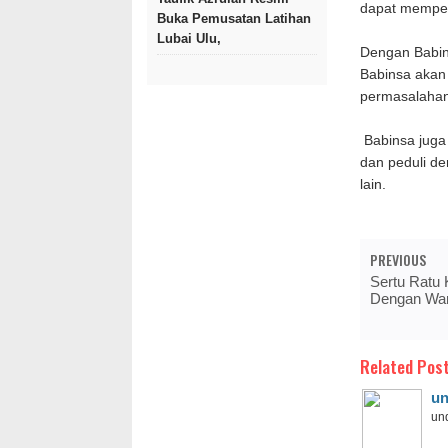
dapat memper
Buka Pemusatan Latihan
Lubai Ulu,
Dengan Babin
Babinsa akan
permasalahan 
Babinsa juga
dan peduli d
lain.
PREVIOUS
Sertu Ratu 
Dengan War
Related Post
un
und