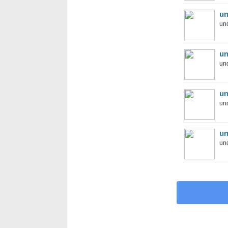
un
und
un
und
un
und
un
und