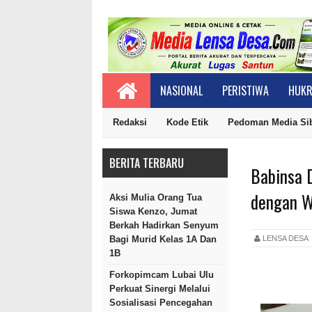
NASIONAL
PERISTIWA
HUKR
Redaksi
Kode Etik
Pedoman Media Si
BERITA TERBARU
Babinsa 
dengan W
Aksi Mulia Orang Tua
Siswa Kenzo, Jumat
Berkah Hadirkan Senyum
LENSA DES
Bagi Murid Kelas 1A Dan
1B
Forkopimcam Lubai Ulu
Perkuat Sinergi Melalui
Sosialisasi Pencegahan