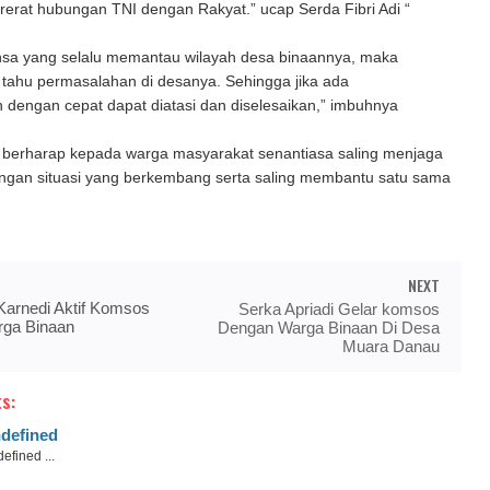
erat hubungan TNI dengan Rakyat.” ucap Serda Fibri Adi “
sa yang selalu memantau wilayah desa binaannya, maka
 tahu permasalahan di desanya. Sehingga jika ada
dengan cepat dapat diatasi dan diselesaikan,” imbuhnya
 berharap kepada warga masyarakat senantiasa saling menjaga
engan situasi yang berkembang serta saling membantu satu sama
NEXT
Karnedi Aktif Komsos
Serka Apriadi Gelar komsos
ga Binaan
Dengan Warga Binaan Di Desa
Muara Danau
s:
defined
efined ...