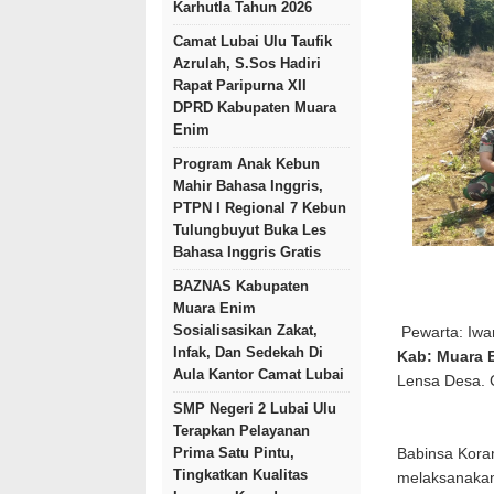
Karhutla Tahun 2026
Camat Lubai Ulu Taufik
Azrulah, S.Sos Hadiri
Rapat Paripurna XII
DPRD Kabupaten Muara
Enim
Program Anak Kebun
Mahir Bahasa Inggris,
PTPN I Regional 7 Kebun
Tulungbuyut Buka Les
Bahasa Inggris Gratis
BAZNAS Kabupaten
Muara Enim
Sosialisasikan Zakat,
Pewarta: Iwa
Infak, Dan Sedekah Di
Kab: Muara 
Aula Kantor Camat Lubai
Lensa Desa.
SMP Negeri 2 Lubai Ulu
Terapkan Pelayanan
Prima Satu Pintu,
Babinsa Kora
Tingkatkan Kualitas
melaksanakan