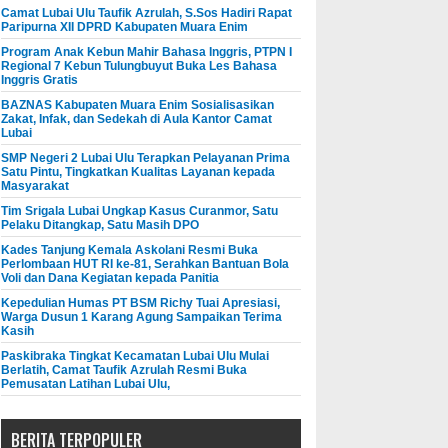
Camat Lubai Ulu Taufik Azrulah, S.Sos Hadiri Rapat
Paripurna XII DPRD Kabupaten Muara Enim
Program Anak Kebun Mahir Bahasa Inggris, PTPN I
Regional 7 Kebun Tulungbuyut Buka Les Bahasa
Inggris Gratis
BAZNAS Kabupaten Muara Enim Sosialisasikan
Zakat, Infak, dan Sedekah di Aula Kantor Camat
Lubai
SMP Negeri 2 Lubai Ulu Terapkan Pelayanan Prima
Satu Pintu, Tingkatkan Kualitas Layanan kepada
Masyarakat
Tim Srigala Lubai Ungkap Kasus Curanmor, Satu
Pelaku Ditangkap, Satu Masih DPO
Kades Tanjung Kemala Askolani Resmi Buka
Perlombaan HUT RI ke-81, Serahkan Bantuan Bola
Voli dan Dana Kegiatan kepada Panitia
Kepedulian Humas PT BSM Richy Tuai Apresiasi,
Warga Dusun 1 Karang Agung Sampaikan Terima
Kasih
Paskibraka Tingkat Kecamatan Lubai Ulu Mulai
Berlatih, Camat Taufik Azrulah Resmi Buka
Pemusatan Latihan Lubai Ulu,
BERITA TERPOPULER