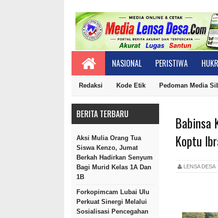
NASIONAL
PERISTIWA
HUKR
Redaksi
Kode Etik
Pedoman Media Si
BERITA TERBARU
Babinsa 
Koptu Ib
Aksi Mulia Orang Tua
Siswa Kenzo, Jumat
Berkah Hadirkan Senyum
LENSA DES
Bagi Murid Kelas 1A Dan
1B
Forkopimcam Lubai Ulu
Perkuat Sinergi Melalui
Sosialisasi Pencegahan