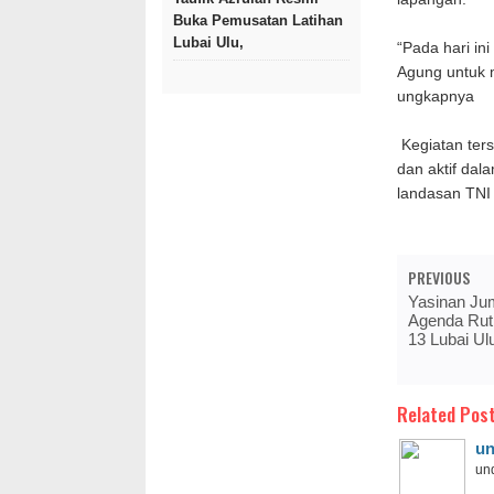
Buka Pemusatan Latihan
Lubai Ulu,
“Pada hari in
Agung untuk m
ungkapnya
Kegiatan ter
dan aktif dal
landasan TNI
PREVIOUS
Yasinan Jum
Agenda Rut
13 Lubai Ul
Related Post
un
und