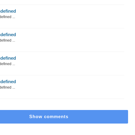
defined
efined ...
defined
efined ...
defined
efined ...
defined
efined ...
Show comments