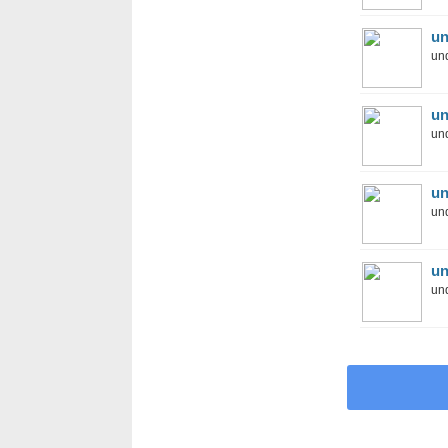
un
und
un
und
un
und
un
und