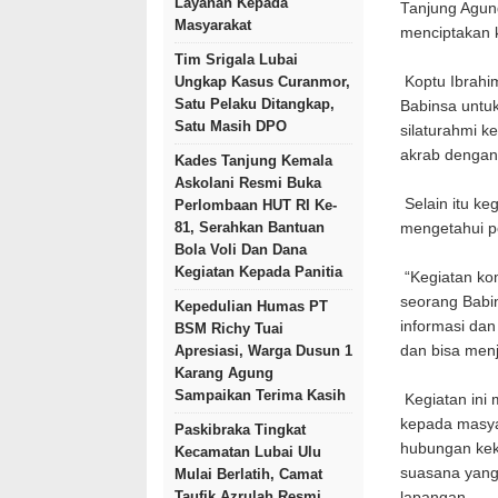
Layanan Kepada
Tanjung Agun
Masyarakat
menciptakan 
Tim Srigala Lubai
Ungkap Kasus Curanmor,
Koptu Ibrahi
Satu Pelaku Ditangkap,
Babinsa untuk
Satu Masih DPO
silaturahmi k
akrab dengan
Kades Tanjung Kemala
Askolani Resmi Buka
Selain itu ke
Perlombaan HUT RI Ke-
81, Serahkan Bantuan
mengetahui pe
Bola Voli Dan Dana
Kegiatan Kepada Panitia
“Kegiatan kom
seorang Babi
Kepedulian Humas PT
informasi dan
BSM Richy Tuai
Apresiasi, Warga Dusun 1
dan bisa menj
Karang Agung
Sampaikan Terima Kasih
Kegiatan ini
kepada masya
Paskibraka Tingkat
hubungan kek
Kecamatan Lubai Ulu
suasana yang
Mulai Berlatih, Camat
Taufik Azrulah Resmi
lapangan.