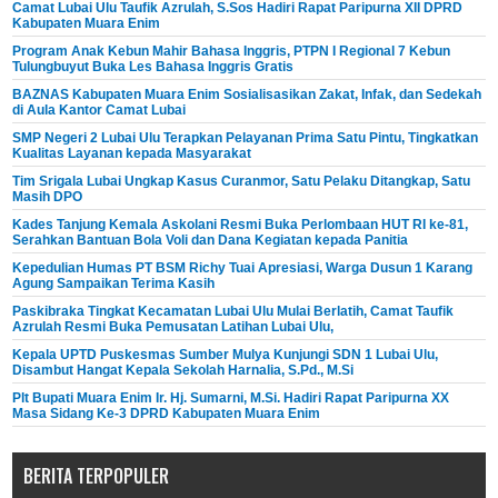
Camat Lubai Ulu Taufik Azrulah, S.Sos Hadiri Rapat Paripurna XII DPRD
Kabupaten Muara Enim
Program Anak Kebun Mahir Bahasa Inggris, PTPN I Regional 7 Kebun
Tulungbuyut Buka Les Bahasa Inggris Gratis
BAZNAS Kabupaten Muara Enim Sosialisasikan Zakat, Infak, dan Sedekah
di Aula Kantor Camat Lubai
SMP Negeri 2 Lubai Ulu Terapkan Pelayanan Prima Satu Pintu, Tingkatkan
Kualitas Layanan kepada Masyarakat
Tim Srigala Lubai Ungkap Kasus Curanmor, Satu Pelaku Ditangkap, Satu
Masih DPO
Kades Tanjung Kemala Askolani Resmi Buka Perlombaan HUT RI ke-81,
Serahkan Bantuan Bola Voli dan Dana Kegiatan kepada Panitia
Kepedulian Humas PT BSM Richy Tuai Apresiasi, Warga Dusun 1 Karang
Agung Sampaikan Terima Kasih
Paskibraka Tingkat Kecamatan Lubai Ulu Mulai Berlatih, Camat Taufik
Azrulah Resmi Buka Pemusatan Latihan Lubai Ulu,
Kepala UPTD Puskesmas Sumber Mulya Kunjungi SDN 1 Lubai Ulu,
Disambut Hangat Kepala Sekolah Harnalia, S.Pd., M.Si
Plt Bupati Muara Enim Ir. Hj. Sumarni, M.Si. Hadiri Rapat Paripurna XX
Masa Sidang Ke-3 DPRD Kabupaten Muara Enim
BERITA TERPOPULER