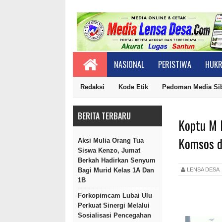
NASIONAL
PERISTIWA
HUKR
Redaksi
Kode Etik
Pedoman Media Si
BERITA TERBARU
Koptu M 
Komsos d
Aksi Mulia Orang Tua
Siswa Kenzo, Jumat
Berkah Hadirkan Senyum
LENSA DES
Bagi Murid Kelas 1A Dan
1B
Forkopimcam Lubai Ulu
Perkuat Sinergi Melalui
Sosialisasi Pencegahan