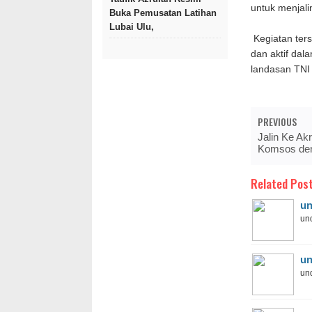
untuk menjali
Buka Pemusatan Latihan
Lubai Ulu,
Kegiatan ter
dan aktif dal
landasan TNI
PREVIOUS
Jalin Ke Ak
Komsos den
Related Post
un
und
un
und