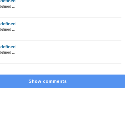
defined
efined ...
defined
efined ...
defined
efined ...
Show comments