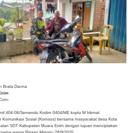
n Brata Darma
Enim
 Com-
mil 404-06/Semendo Kodim 0404/ME koptu M hikmat
 Komunikasi Sosial (Komsos) bersama masyarakat desa Kota
tan SDT Kabupaten Muara Enim dengan tujuan menciptakan
rsama warga Binaan Minggu 28/9/2025