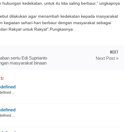
n hubungan kedekatan, untuk itu kita saling berbaur,” ungkapnya
sebut dilakukan agar menambah kedekatan kepada masyarakat
am kegiatan sehari-hari berbaur dengan masyarakat sebagai
 dari Rakyat untuk Rakyat",Pungkasnya.
NEXT
raban sertu Edi Suprianto
Next Post »
gan masyarakat binaan
s:
defined
efined ...
defined
efined ...