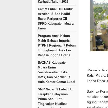
Karhutla Tahun 2026
Camat Lubai Ulu Taufik
Azrulah, S.Sos Hadiri
Rapat Paripurna XII
DPRD Kabupaten Muara
Enim
Program Anak Kebun
Mahir Bahasa Inggris,
PTPN I Regional 7 Kebun
Tulungbuyut Buka Les
Bahasa Inggris Gratis
BAZNAS Kabupaten
Muara Enim
Pewarta: Iwa
Sosialisasikan Zakat,
Kab: Muara 
Infak, Dan Sedekah Di
Lensa Desa.
Aula Kantor Camat Lubai
SMP Negeri 2 Lubai Ulu
Babinsa Kora
Terapkan Pelayanan
melaksanakan
Prima Satu Pintu,
Agung Kecama
Tingkatkan Kualitas
kedekatan be