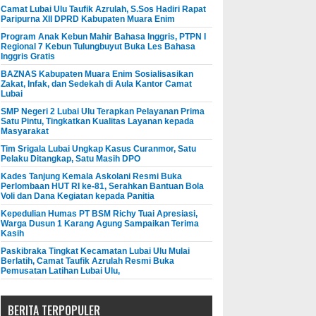
Camat Lubai Ulu Taufik Azrulah, S.Sos Hadiri Rapat
Paripurna XII DPRD Kabupaten Muara Enim
Program Anak Kebun Mahir Bahasa Inggris, PTPN I
Regional 7 Kebun Tulungbuyut Buka Les Bahasa
Inggris Gratis
BAZNAS Kabupaten Muara Enim Sosialisasikan
Zakat, Infak, dan Sedekah di Aula Kantor Camat
Lubai
SMP Negeri 2 Lubai Ulu Terapkan Pelayanan Prima
Satu Pintu, Tingkatkan Kualitas Layanan kepada
Masyarakat
Tim Srigala Lubai Ungkap Kasus Curanmor, Satu
Pelaku Ditangkap, Satu Masih DPO
Kades Tanjung Kemala Askolani Resmi Buka
Perlombaan HUT RI ke-81, Serahkan Bantuan Bola
Voli dan Dana Kegiatan kepada Panitia
Kepedulian Humas PT BSM Richy Tuai Apresiasi,
Warga Dusun 1 Karang Agung Sampaikan Terima
Kasih
Paskibraka Tingkat Kecamatan Lubai Ulu Mulai
Berlatih, Camat Taufik Azrulah Resmi Buka
Pemusatan Latihan Lubai Ulu,
BERITA TERPOPULER