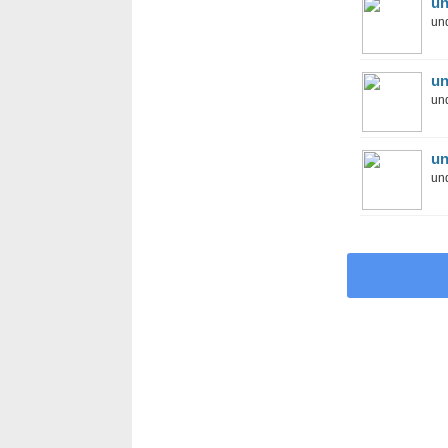
un
und
un
und
un
und