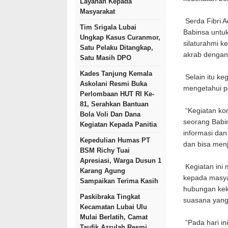
Layanan Kepada
Masyarakat
Serda Fibri A
Tim Srigala Lubai
Babinsa untuk
Ungkap Kasus Curanmor,
silaturahmi k
Satu Pelaku Ditangkap,
akrab dengan
Satu Masih DPO
Kades Tanjung Kemala
Selain itu ke
Askolani Resmi Buka
mengetahui pe
Perlombaan HUT RI Ke-
81, Serahkan Bantuan
“Kegiatan kom
Bola Voli Dan Dana
seorang Babi
Kegiatan Kepada Panitia
informasi dan
Kepedulian Humas PT
dan bisa menj
BSM Richy Tuai
Apresiasi, Warga Dusun 1
Kegiatan ini
Karang Agung
kepada masya
Sampaikan Terima Kasih
hubungan kek
Paskibraka Tingkat
suasana yang
Kecamatan Lubai Ulu
Mulai Berlatih, Camat
“Pada hari in
Taufik Azrulah Resmi