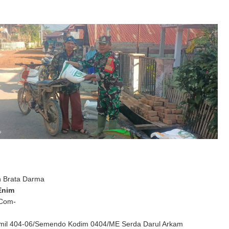
n Brata Darma
Enim
 Com-
mil 404-06/Semendo Kodim 0404/ME Serda Darul Arkam