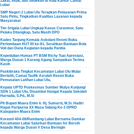
Zakat, Infak, dan Sedekah di Aula Kantor Camat
Lubai
SMP Negeri 2 Lubai Ulu Terapkan Pelayanan Prima
Satu Pintu, Tingkatkan Kualitas Layanan kepada
Masyarakat
Tim Srigala Lubai Ungkap Kasus Curanmor, Satu
Pelaku Ditangkap, Satu Masih DPO
Kades Tanjung Kemala Askolani Resmi Buka
Perlombaan HUT RI ke-81, Serahkan Bantuan Bola
Voli dan Dana Kegiatan kepada Panitia
Kepedulian Humas PT BSM Richy Tuai Apresiasi,
Warga Dusun 1 Karang Agung Sampaikan Terima
Kasih
Paskibraka Tingkat Kecamatan Lubai Ulu Mulai
Berlatih, Camat Taufik Azrulah Resmi Buka
Pemusatan Latihan Lubai Ulu,
Kepala UPTD Puskesmas Sumber Mulya Kunjungi
SDN 1 Lubai Ulu, Disambut Hangat Kepala Sekolah
Harnalia, S.Pd., M.Si
Plt Bupati Muara Enim Ir. Hj. Sumarni, M.Si. Hadiri
Rapat Paripurna XX Masa Sidang Ke-3 DPRD
Kabupaten Muara Enim
Koramil 404-08/Rambang Lubai Bersama Damkar
Kecamatan Lubai Salurkan Bantuan Air Bersih
kepada Warga Dusun V Desa Beringin