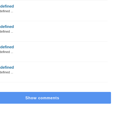
defined
efined ...
defined
efined ...
defined
efined ...
defined
efined ...
Show comments