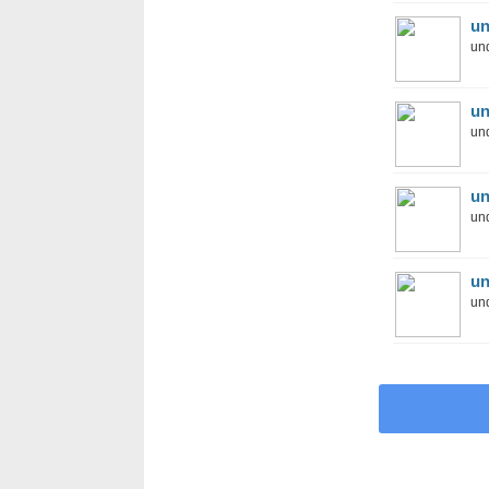
un
und
un
und
un
und
un
und