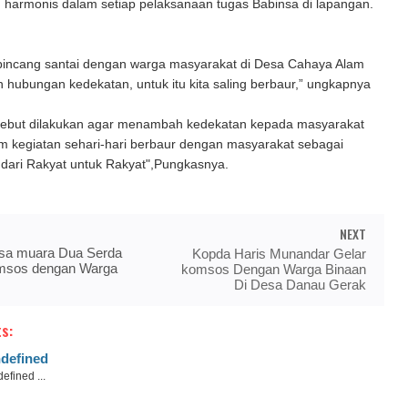
 harmonis dalam setiap pelaksanaan tugas Babinsa di lapangan.
i bincang santai dengan warga masyarakat di Desa Cahaya Alam
n hubungan kedekatan, untuk itu kita saling berbaur,” ungkapnya
sebut dilakukan agar menambah kedekatan kepada masyarakat
am kegiatan sehari-hari berbaur dengan masyarakat sebagai
 dari Rakyat untuk Rakyat",Pungkasnya.
NEXT
sa muara Dua Serda
Kopda Haris Munandar Gelar
komsos dengan Warga
komsos Dengan Warga Binaan
Di Desa Danau Gerak
s:
defined
efined ...