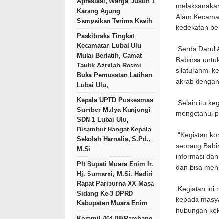
Apresiasi, Warga Dusun 1
melaksanakan
Karang Agung
Alam Kecamat
Sampaikan Terima Kasih
kedekatan be
Paskibraka Tingkat
Kecamatan Lubai Ulu
Serda Darul 
Mulai Berlatih, Camat
Babinsa untuk
Taufik Azrulah Resmi
silaturahmi k
Buka Pemusatan Latihan
akrab dengan
Lubai Ulu,
Kepala UPTD Puskesmas
Selain itu ke
Sumber Mulya Kunjungi
mengetahui pe
SDN 1 Lubai Ulu,
Disambut Hangat Kepala
“Kegiatan kom
Sekolah Harnalia, S.Pd.,
seorang Babi
M.Si
informasi dan
Plt Bupati Muara Enim Ir.
dan bisa menj
Hj. Sumarni, M.Si. Hadiri
Rapat Paripurna XX Masa
Kegiatan ini
Sidang Ke-3 DPRD
kepada masya
Kabupaten Muara Enim
hubungan kek
Koramil 404-08/Rambang