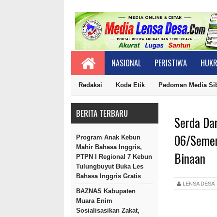
NASIONAL
PERISTIWA
HUKR
Redaksi
Kode Etik
Pedoman Media Si
BERITA TERBARU
Serda Da
06/Semen
Program Anak Kebun
Mahir Bahasa Inggris,
Binaan
PTPN I Regional 7 Kebun
Tulungbuyut Buka Les
Bahasa Inggris Gratis
LENSA DES
BAZNAS Kabupaten
Muara Enim
Sosialisasikan Zakat,