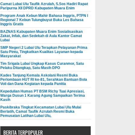
Camat Lubai Ulu Taufik Azrulah, S.Sos Hadiri Rapat
Paripurna XII DPRD Kabupaten Muara Enim
Program Anak Kebun Mahir Bahasa Inggris, PTPN I
Regional 7 Kebun Tulungbuyut Buka Les Bahasa
Inggris Gratis
BAZNAS Kabupaten Muara Enim Sosialisasikan
Zakat, Infak, dan Sedekah di Aula Kantor Camat
Lubai
SMP Negeri 2 Lubai Ulu Terapkan Pelayanan Prima
Satu Pintu, Tingkatkan Kualitas Layanan kepada
Masyarakat
Tim Srigala Lubai Ungkap Kasus Curanmor, Satu
Pelaku Ditangkap, Satu Masih DPO
Kades Tanjung Kemala Askolani Resmi Buka
Perlombaan HUT RI ke-81, Serahkan Bantuan Bola
Voli dan Dana Kegiatan kepada Panitia
Kepedulian Humas PT BSM Richy Tuai Apresiasi,
Warga Dusun 1 Karang Agung Sampaikan Terima
Kasih
Paskibraka Tingkat Kecamatan Lubai Ulu Mulai
Berlatih, Camat Taufik Azrulah Resmi Buka
Pemusatan Latihan Lubai Ulu,
BERITA TERPOPULER