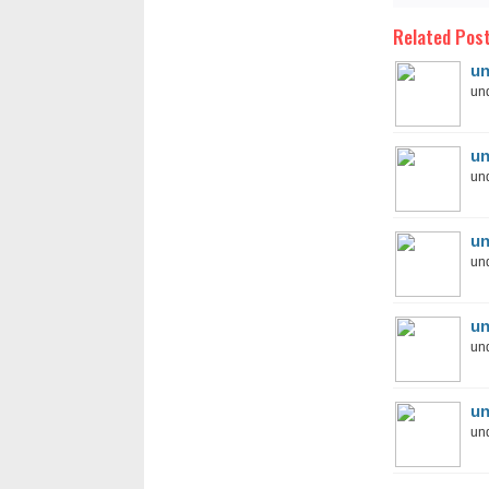
Related Post
un
und
un
und
un
und
un
und
un
und