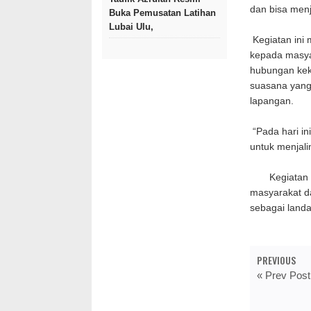
dan bisa menj
Buka Pemusatan Latihan
Lubai Ulu,
Kegiatan ini
kepada masya
hubungan kek
suasana yang
lapangan.
“Pada hari in
untuk menjali
Kegiatan te
masyarakat da
sebagai land
PREVIOUS
« Prev Post