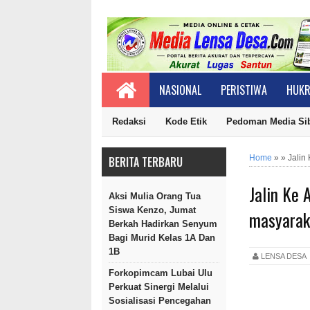
NASIONAL
PERISTIWA
HUKR
Redaksi
Kode Etik
Pedoman Media Si
Home
»
»
Jalin
BERITA TERBARU
Jalin Ke 
Aksi Mulia Orang Tua
Siswa Kenzo, Jumat
masyarak
Berkah Hadirkan Senyum
Bagi Murid Kelas 1A Dan
1B
LENSA DES
Forkopimcam Lubai Ulu
Perkuat Sinergi Melalui
Sosialisasi Pencegahan