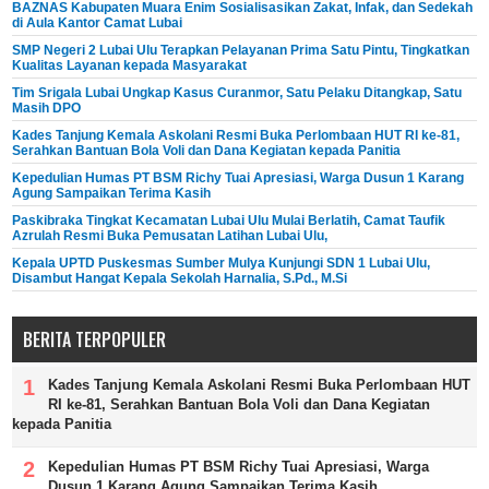
BAZNAS Kabupaten Muara Enim Sosialisasikan Zakat, Infak, dan Sedekah
di Aula Kantor Camat Lubai
SMP Negeri 2 Lubai Ulu Terapkan Pelayanan Prima Satu Pintu, Tingkatkan
Kualitas Layanan kepada Masyarakat
Tim Srigala Lubai Ungkap Kasus Curanmor, Satu Pelaku Ditangkap, Satu
Masih DPO
Kades Tanjung Kemala Askolani Resmi Buka Perlombaan HUT RI ke-81,
Serahkan Bantuan Bola Voli dan Dana Kegiatan kepada Panitia
Kepedulian Humas PT BSM Richy Tuai Apresiasi, Warga Dusun 1 Karang
Agung Sampaikan Terima Kasih
Paskibraka Tingkat Kecamatan Lubai Ulu Mulai Berlatih, Camat Taufik
Azrulah Resmi Buka Pemusatan Latihan Lubai Ulu,
Kepala UPTD Puskesmas Sumber Mulya Kunjungi SDN 1 Lubai Ulu,
Disambut Hangat Kepala Sekolah Harnalia, S.Pd., M.Si
BERITA TERPOPULER
Kades Tanjung Kemala Askolani Resmi Buka Perlombaan HUT
RI ke-81, Serahkan Bantuan Bola Voli dan Dana Kegiatan
kepada Panitia
Kepedulian Humas PT BSM Richy Tuai Apresiasi, Warga
Dusun 1 Karang Agung Sampaikan Terima Kasih