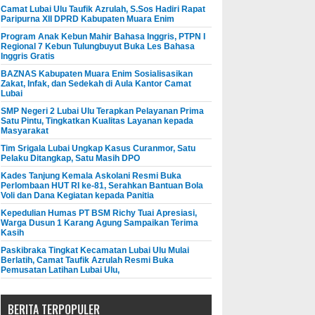
Camat Lubai Ulu Taufik Azrulah, S.Sos Hadiri Rapat
Paripurna XII DPRD Kabupaten Muara Enim
Program Anak Kebun Mahir Bahasa Inggris, PTPN I
Regional 7 Kebun Tulungbuyut Buka Les Bahasa
Inggris Gratis
BAZNAS Kabupaten Muara Enim Sosialisasikan
Zakat, Infak, dan Sedekah di Aula Kantor Camat
Lubai
SMP Negeri 2 Lubai Ulu Terapkan Pelayanan Prima
Satu Pintu, Tingkatkan Kualitas Layanan kepada
Masyarakat
Tim Srigala Lubai Ungkap Kasus Curanmor, Satu
Pelaku Ditangkap, Satu Masih DPO
Kades Tanjung Kemala Askolani Resmi Buka
Perlombaan HUT RI ke-81, Serahkan Bantuan Bola
Voli dan Dana Kegiatan kepada Panitia
Kepedulian Humas PT BSM Richy Tuai Apresiasi,
Warga Dusun 1 Karang Agung Sampaikan Terima
Kasih
Paskibraka Tingkat Kecamatan Lubai Ulu Mulai
Berlatih, Camat Taufik Azrulah Resmi Buka
Pemusatan Latihan Lubai Ulu,
BERITA TERPOPULER