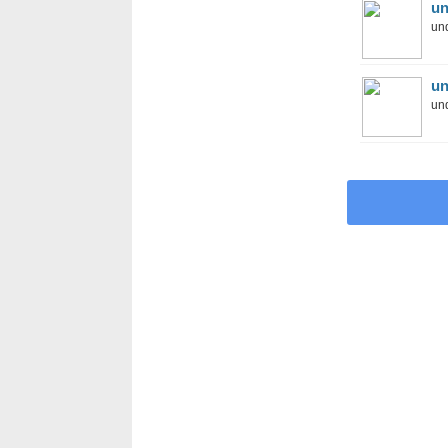
un
und
un
und