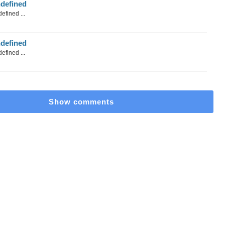
defined
efined ...
defined
efined ...
Show comments