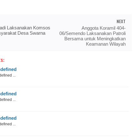
NEXT
yadi Laksanakan Komsos
Anggota Koramil 404-
yarakat Desa Swarna
06/Semendo Laksanakan Patroli
Bersama untuk Meningkatkan
Keamanan Wilayah
s:
defined
efined ...
defined
efined ...
defined
efined ...