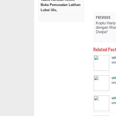
Buka Pemusatan Latihan
Lubai Ulu,
PREVIOUS
Koptu Hari
dengan Mas
Dwipa*
Related Post
un
und
un
und
un
und