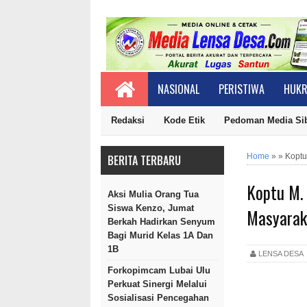
NASIONAL
PERISTIWA
HUKR
Redaksi
Kode Etik
Pedoman Media Si
Home
»
»
Koptu
BERITA TERBARU
Koptu M.
Aksi Mulia Orang Tua
Siswa Kenzo, Jumat
Masyarak
Berkah Hadirkan Senyum
Bagi Murid Kelas 1A Dan
1B
LENSA DES
Forkopimcam Lubai Ulu
Perkuat Sinergi Melalui
Sosialisasi Pencegahan