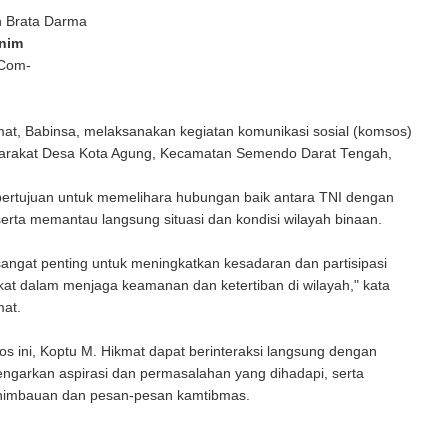
n Brata Darma
nim
 Com-
at, Babinsa, melaksanakan kegiatan komunikasi sosial (komsos)
rakat Desa Kota Agung, Kecamatan Semendo Darat Tengah,
 bertujuan untuk memelihara hubungan baik antara TNI dengan
erta memantau langsung situasi dan kondisi wilayah binaan.
angat penting untuk meningkatkan kesadaran dan partisipasi
kat dalam menjaga keamanan dan ketertiban di wilayah," kata
mat.
s ini, Koptu M. Hikmat dapat berinteraksi langsung dengan
ngarkan aspirasi dan permasalahan yang dihadapi, serta
himbauan dan pesan-pesan kamtibmas.