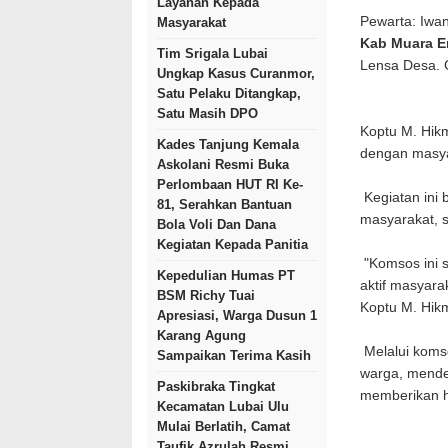
Layanan Kepada
Pewarta: Iwa
Masyarakat
Kab Muara E
Tim Srigala Lubai
Lensa Desa.
Ungkap Kasus Curanmor,
Satu Pelaku Ditangkap,
Satu Masih DPO
Koptu M. Hikm
Kades Tanjung Kemala
dengan masya
Askolani Resmi Buka
Perlombaan HUT RI Ke-
Kegiatan ini
81, Serahkan Bantuan
masyarakat, s
Bola Voli Dan Dana
Kegiatan Kepada Panitia
"Komsos ini s
Kepedulian Humas PT
aktif masyara
BSM Richy Tuai
Koptu M. Hik
Apresiasi, Warga Dusun 1
Karang Agung
Melalui komso
Sampaikan Terima Kasih
warga, mende
Paskibraka Tingkat
memberikan 
Kecamatan Lubai Ulu
Mulai Berlatih, Camat
Taufik Azrulah Resmi