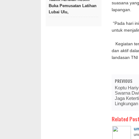
suasana yang
Buka Pemusatan Latihan
lapangan.
Lubai Ulu,
“Pada hari in
untuk menjali
Kegiatan ter
dan aktif dal
landasan TNI
PREVIOUS
Koptu Hari
Swarna Dw
Jaga Ketert
Lingkungan
Related Post
un
und