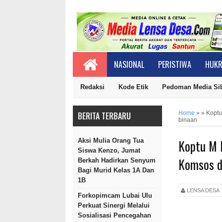
NASIONAL
PERISTIWA
HUKR
Redaksi
Kode Etik
Pedoman Media Si
Home
»
»
Koptu
BERITA TERBARU
binaan
Koptu M 
Aksi Mulia Orang Tua
Siswa Kenzo, Jumat
Komsos d
Berkah Hadirkan Senyum
Bagi Murid Kelas 1A Dan
1B
LENSA DES
Forkopimcam Lubai Ulu
Perkuat Sinergi Melalui
Sosialisasi Pencegahan