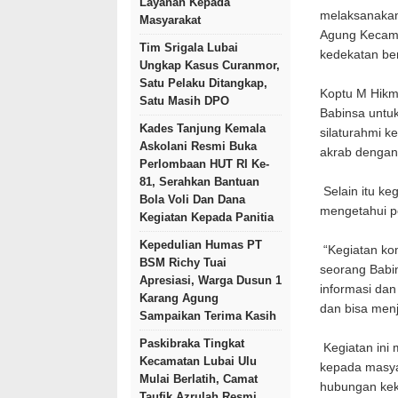
Layanan Kepada
melaksanakan
Masyarakat
Agung Kecama
Tim Srigala Lubai
kedekatan b
Ungkap Kasus Curanmor,
Satu Pelaku Ditangkap,
Koptu M Hikm
Satu Masih DPO
Babinsa untuk
Kades Tanjung Kemala
silaturahmi k
Askolani Resmi Buka
akrab dengan
Perlombaan HUT RI Ke-
81, Serahkan Bantuan
Selain itu ke
Bola Voli Dan Dana
mengetahui pe
Kegiatan Kepada Panitia
Kepedulian Humas PT
“Kegiatan kom
BSM Richy Tuai
seorang Babi
Apresiasi, Warga Dusun 1
informasi dan
Karang Agung
dan bisa menj
Sampaikan Terima Kasih
Paskibraka Tingkat
Kegiatan ini
Kecamatan Lubai Ulu
kepada masya
Mulai Berlatih, Camat
hubungan kek
Taufik Azrulah Resmi