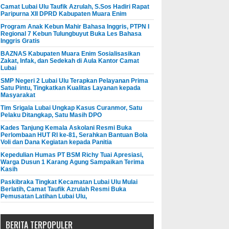
Camat Lubai Ulu Taufik Azrulah, S.Sos Hadiri Rapat
Paripurna XII DPRD Kabupaten Muara Enim
Program Anak Kebun Mahir Bahasa Inggris, PTPN I
Regional 7 Kebun Tulungbuyut Buka Les Bahasa
Inggris Gratis
BAZNAS Kabupaten Muara Enim Sosialisasikan
Zakat, Infak, dan Sedekah di Aula Kantor Camat
Lubai
SMP Negeri 2 Lubai Ulu Terapkan Pelayanan Prima
Satu Pintu, Tingkatkan Kualitas Layanan kepada
Masyarakat
Tim Srigala Lubai Ungkap Kasus Curanmor, Satu
Pelaku Ditangkap, Satu Masih DPO
Kades Tanjung Kemala Askolani Resmi Buka
Perlombaan HUT RI ke-81, Serahkan Bantuan Bola
Voli dan Dana Kegiatan kepada Panitia
Kepedulian Humas PT BSM Richy Tuai Apresiasi,
Warga Dusun 1 Karang Agung Sampaikan Terima
Kasih
Paskibraka Tingkat Kecamatan Lubai Ulu Mulai
Berlatih, Camat Taufik Azrulah Resmi Buka
Pemusatan Latihan Lubai Ulu,
BERITA TERPOPULER