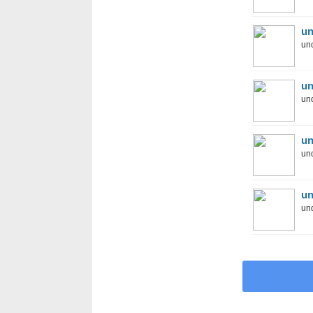
un
und
un
und
un
und
un
und