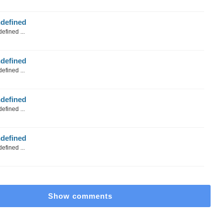
defined
efined ...
defined
efined ...
defined
efined ...
defined
efined ...
Show comments