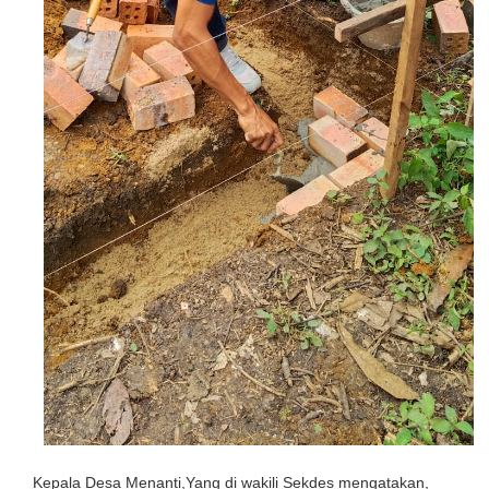
Kepala Desa Menanti,Yang di wakili Sekdes mengatakan,