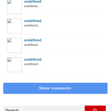
undefined
undefined ...
undefined
undefined ...
undefined
undefined ...
undefined
undefined ...
Show comments