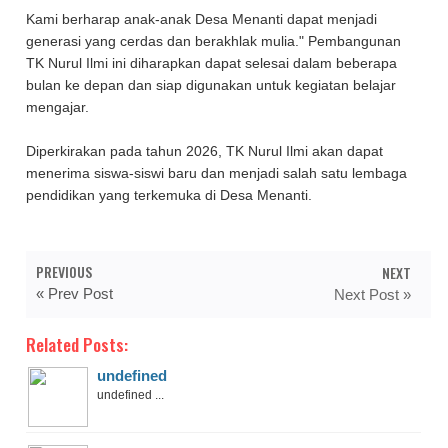
Kami berharap anak-anak Desa Menanti dapat menjadi
generasi yang cerdas dan berakhlak mulia." Pembangunan
TK Nurul Ilmi ini diharapkan dapat selesai dalam beberapa
bulan ke depan dan siap digunakan untuk kegiatan belajar
mengajar.
Diperkirakan pada tahun 2026, TK Nurul Ilmi akan dapat
menerima siswa-siswi baru dan menjadi salah satu lembaga
pendidikan yang terkemuka di Desa Menanti.
PREVIOUS
NEXT
« Prev Post
Next Post »
Related Posts:
undefined
undefined ...