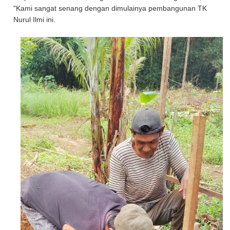
"Kami sangat senang dengan dimulainya pembangunan TK
Nurul Ilmi ini.