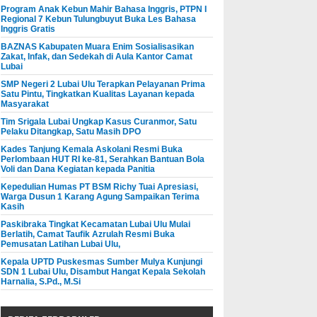
Program Anak Kebun Mahir Bahasa Inggris, PTPN I
Regional 7 Kebun Tulungbuyut Buka Les Bahasa
Inggris Gratis
BAZNAS Kabupaten Muara Enim Sosialisasikan
Zakat, Infak, dan Sedekah di Aula Kantor Camat
Lubai
SMP Negeri 2 Lubai Ulu Terapkan Pelayanan Prima
Satu Pintu, Tingkatkan Kualitas Layanan kepada
Masyarakat
Tim Srigala Lubai Ungkap Kasus Curanmor, Satu
Pelaku Ditangkap, Satu Masih DPO
Kades Tanjung Kemala Askolani Resmi Buka
Perlombaan HUT RI ke-81, Serahkan Bantuan Bola
Voli dan Dana Kegiatan kepada Panitia
Kepedulian Humas PT BSM Richy Tuai Apresiasi,
Warga Dusun 1 Karang Agung Sampaikan Terima
Kasih
Paskibraka Tingkat Kecamatan Lubai Ulu Mulai
Berlatih, Camat Taufik Azrulah Resmi Buka
Pemusatan Latihan Lubai Ulu,
Kepala UPTD Puskesmas Sumber Mulya Kunjungi
SDN 1 Lubai Ulu, Disambut Hangat Kepala Sekolah
Harnalia, S.Pd., M.Si