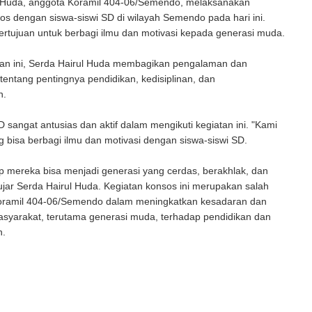
 Huda, anggota Koramil 404-06/Semendo, melaksanakan
os dengan siswa-siswi SD di wilayah Semendo pada hari ini.
bertujuan untuk berbagi ilmu dan motivasi kepada generasi muda.
an ini, Serda Hairul Huda membagikan pengalaman dan
entang pentingnya pendidikan, kedisiplinan, dan
n.
D sangat antusias dan aktif dalam mengikuti kegiatan ini. "Kami
 bisa berbagi ilmu dan motivasi dengan siswa-siswi SD.
 mereka bisa menjadi generasi yang cerdas, berakhlak, dan
 ujar Serda Hairul Huda. Kegiatan konsos ini merupakan salah
oramil 404-06/Semendo dalam meningkatkan kesadaran dan
asyarakat, terutama generasi muda, terhadap pendidikan dan
n.