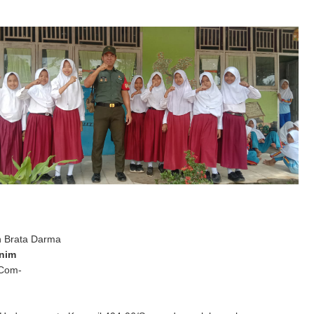
n Brata Darma
nim
 Com-