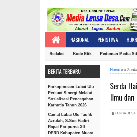
NASIONAL
PERISTIWA
HUKR
Redaksi
Kode Etik
Pedoman Media Si
Home
»
»
Serda
BERITA TERBARU
Serda Ha
Forkopimcam Lubai Ulu
Perkuat Sinergi Melalui
Ilmu dan 
Sosialisasi Pencegahan
Karhutla Tahun 2026
LENSA DES
Camat Lubai Ulu Taufik
Azrulah, S.Sos Hadiri
Rapat Paripurna XII
DPRD Kabupaten Muara