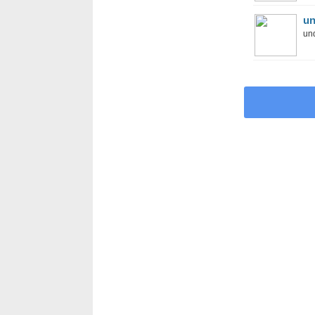
un
und