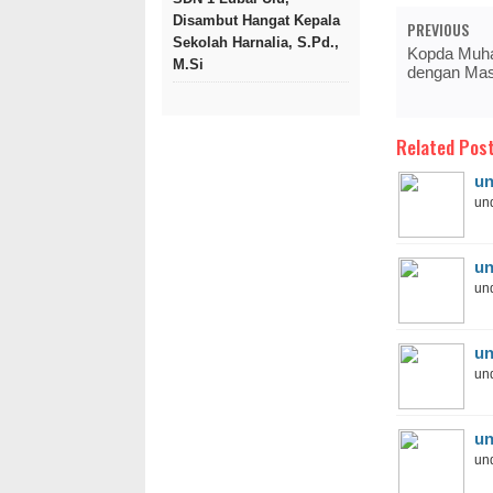
Disambut Hangat Kepala
PREVIOUS
Sekolah Harnalia, S.Pd.,
Kopda Muha
M.Si
dengan Mas
Related Post
un
und
un
und
un
und
un
und