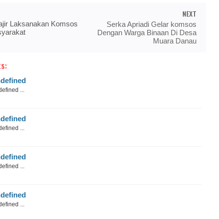
NEXT
jir Laksanakan Komsos
Serka Apriadi Gelar komsos
yarakat
Dengan Warga Binaan Di Desa
Muara Danau
s:
defined
efined ...
defined
efined ...
defined
efined ...
defined
efined ...