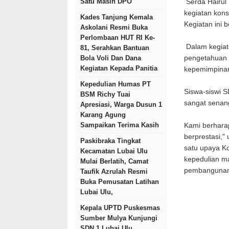
Satu Masih DPO
Serda Hairul
kegiatan kons
Kades Tanjung Kemala
Kegiatan ini 
Askolani Resmi Buka
Perlombaan HUT RI Ke-
Dalam kegiat
81, Serahkan Bantuan
pengetahuan t
Bola Voli Dan Dana
Kegiatan Kepada Panitia
kepemimpina
Kepedulian Humas PT
Siswa-siswi S
BSM Richy Tuai
sangat senang
Apresiasi, Warga Dusun 1
Karang Agung
Sampaikan Terima Kasih
Kami berharap
berprestasi,"
Paskibraka Tingkat
satu upaya K
Kecamatan Lubai Ulu
kepedulian m
Mulai Berlatih, Camat
pembanguna
Taufik Azrulah Resmi
Buka Pemusatan Latihan
Lubai Ulu,
Kepala UPTD Puskesmas
Sumber Mulya Kunjungi
SDN 1 Lubai Ulu,