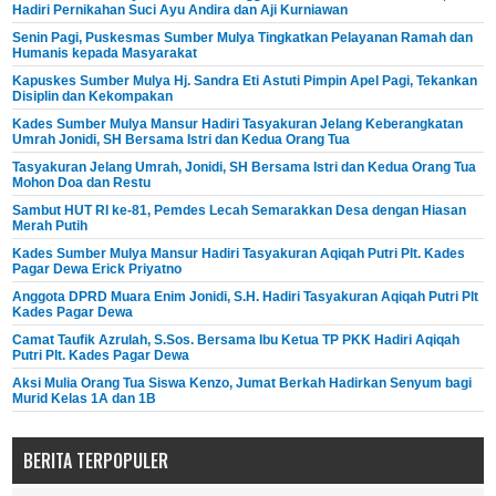
Hadiri Pernikahan Suci Ayu Andira dan Aji Kurniawan
Senin Pagi, Puskesmas Sumber Mulya Tingkatkan Pelayanan Ramah dan
Humanis kepada Masyarakat
Kapuskes Sumber Mulya Hj. Sandra Eti Astuti Pimpin Apel Pagi, Tekankan
Disiplin dan Kekompakan
Kades Sumber Mulya Mansur Hadiri Tasyakuran Jelang Keberangkatan
Umrah Jonidi, SH Bersama Istri dan Kedua Orang Tua
Tasyakuran Jelang Umrah, Jonidi, SH Bersama Istri dan Kedua Orang Tua
Mohon Doa dan Restu
Sambut HUT RI ke-81, Pemdes Lecah Semarakkan Desa dengan Hiasan
Merah Putih
Kades Sumber Mulya Mansur Hadiri Tasyakuran Aqiqah Putri Plt. Kades
Pagar Dewa Erick Priyatno
Anggota DPRD Muara Enim Jonidi, S.H. Hadiri Tasyakuran Aqiqah Putri Plt
Kades Pagar Dewa
Camat Taufik Azrulah, S.Sos. Bersama Ibu Ketua TP PKK Hadiri Aqiqah
Putri Plt. Kades Pagar Dewa
Aksi Mulia Orang Tua Siswa Kenzo, Jumat Berkah Hadirkan Senyum bagi
Murid Kelas 1A dan 1B
BERITA TERPOPULER