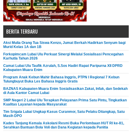
BERITA TERBARU
Aksi Mulia Orang Tua Siswa Kenzo, Jumat Berkah Hadirkan Senyum bagi
Murid Kelas 1A dan 1B
Forkopimcam Lubai Ulu Perkuat Sinergi Melalui Sosialisasi Pencegahan
Karhutla Tahun 2026
Camat Lubai Ulu Taufik Azrulah, S.Sos Hadiri Rapat Paripurna XII DPRD
Kabupaten Muara Enim
Program Anak Kebun Mahir Bahasa Inggris, PTPN I Regional 7 Kebun
Tulungbuyut Buka Les Bahasa Inggris Gratis
BAZNAS Kabupaten Muara Enim Sosialisasikan Zakat, Infak, dan Sedekah
di Aula Kantor Camat Lubai
SMP Negeri 2 Lubai Ulu Terapkan Pelayanan Prima Satu Pintu, Tingkatkan
Kualitas Layanan kepada Masyarakat
Tim Srigala Lubai Ungkap Kasus Curanmor, Satu Pelaku Ditangkap, Satu
Masih DPO
Kades Tanjung Kemala Askolani Resmi Buka Perlombaan HUT RI ke-81,
Serahkan Bantuan Bola Voli dan Dana Kegiatan kepada Panitia