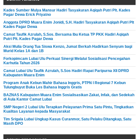
Kades Sumber Mulya Mansur Hadiri Tasyakuran Aqiqah Putri Plt. Kades
Pagar Dewa Erick Priyatno
Anggota DPRD Muara Enim Jonidi, S.H. Hadiri Tasyakuran Aqiqah Putri Plt
Kades Pagar Dewa
Camat Taufik Azrulah, S.Sos. Bersama Ibu Ketua TP PKK Hadiri Aqiqah
Putri Plt. Kades Pagar Dewa
Aksi Mulia Orang Tua Siswa Kenzo, Jumat Berkah Hadirkan Senyum bagi
Murid Kelas 1A dan 1B
Forkopimcam Lubai Ulu Perkuat Sinergi Melalui Sosialisasi Pencegahan
Karhutla Tahun 2026
Camat Lubai Ulu Taufik Azrulah, S.Sos Hadiri Rapat Paripurna XII DPRD
Kabupaten Muara Enim
Program Anak Kebun Mahir Bahasa Inggris, PTPN I Regional 7 Kebun
Tulungbuyut Buka Les Bahasa Inggris Gratis
BAZNAS Kabupaten Muara Enim Sosialisasikan Zakat, Infak, dan Sedekah
di Aula Kantor Camat Lubai
SMP Negeri 2 Lubai Ulu Terapkan Pelayanan Prima Satu Pintu, Tingkatkan
Kualitas Layanan kepada Masyarakat
Tim Srigala Lubai Ungkap Kasus Curanmor, Satu Pelaku Ditangkap, Satu
Masih DPO