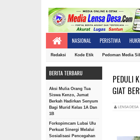
NASIONAL
PERISTIWA
HUKR
Redaksi
Kode Etik
Pedoman Media Si
BERITA TERBARU
PEDULI 
GIAT BER
Aksi Mulia Orang Tua
Siswa Kenzo, Jumat
Berkah Hadirkan Senyum
LENSA DES
Bagi Murid Kelas 1A Dan
1B
Forkopimcam Lubai Ulu
Perkuat Sinergi Melalui
Sosialisasi Pencegahan