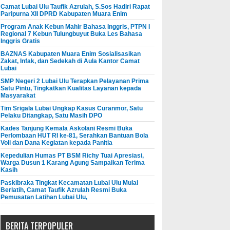
Camat Lubai Ulu Taufik Azrulah, S.Sos Hadiri Rapat
Paripurna XII DPRD Kabupaten Muara Enim
Program Anak Kebun Mahir Bahasa Inggris, PTPN I
Regional 7 Kebun Tulungbuyut Buka Les Bahasa
Inggris Gratis
BAZNAS Kabupaten Muara Enim Sosialisasikan
Zakat, Infak, dan Sedekah di Aula Kantor Camat
Lubai
SMP Negeri 2 Lubai Ulu Terapkan Pelayanan Prima
Satu Pintu, Tingkatkan Kualitas Layanan kepada
Masyarakat
Tim Srigala Lubai Ungkap Kasus Curanmor, Satu
Pelaku Ditangkap, Satu Masih DPO
Kades Tanjung Kemala Askolani Resmi Buka
Perlombaan HUT RI ke-81, Serahkan Bantuan Bola
Voli dan Dana Kegiatan kepada Panitia
Kepedulian Humas PT BSM Richy Tuai Apresiasi,
Warga Dusun 1 Karang Agung Sampaikan Terima
Kasih
Paskibraka Tingkat Kecamatan Lubai Ulu Mulai
Berlatih, Camat Taufik Azrulah Resmi Buka
Pemusatan Latihan Lubai Ulu,
BERITA TERPOPULER