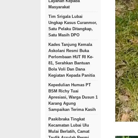
Layanan Kepada
Masyarakat
Tim Srigala Lubai
Ungkap Kasus Curanmor,
Satu Pelaku Ditangkap,
Satu Masih DPO
Kades Tanjung Kemala
Askolani Resmi Buka
Perlombaan HUT RI Ke-
81, Serahkan Bantuan
Bola Voli Dan Dana
Kegiatan Kepada Panitia
Kepedulian Humas PT
BSM Richy Tuai
Apresiasi, Warga Dusun 1
Karang Agung
Sampaikan Terima Kasih
Paskibraka Tingkat
Kecamatan Lubai Ulu
Mulai Berlatih, Camat
Taufik Azrulah Resmi