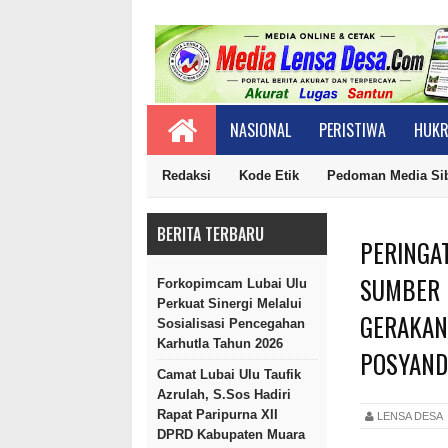
NASIONAL
PERISTIWA
HUKR
Redaksi
Kode Etik
Pedoman Media Si
BERITA TERBARU
PERINGA
SUMBER 
Forkopimcam Lubai Ulu
Perkuat Sinergi Melalui
GERAKAN
Sosialisasi Pencegahan
Karhutla Tahun 2026
POSYAND
Camat Lubai Ulu Taufik
Azrulah, S.Sos Hadiri
Rapat Paripurna XII
LENSA DES
DPRD Kabupaten Muara