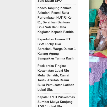
Satu Masih DPO
Kades Tanjung Kemala
Askolani Resmi Buka
Perlombaan HUT RI Ke-
81, Serahkan Bantuan
Bola Voli Dan Dana
Kegiatan Kepada Panitia
Kepedulian Humas PT
BSM Richy Tuai
Apresiasi, Warga Dusun 1
Karang Agung
Sampaikan Terima Kasih
Paskibraka Tingkat
Kecamatan Lubai Ulu
Mulai Berlatih, Camat
Taufik Azrulah Resmi
Buka Pemusatan Latihan
Lubai Ulu,
Kepala UPTD Puskesmas
Sumber Mulya Kunjungi
SDN 1 Lubai Ulu,