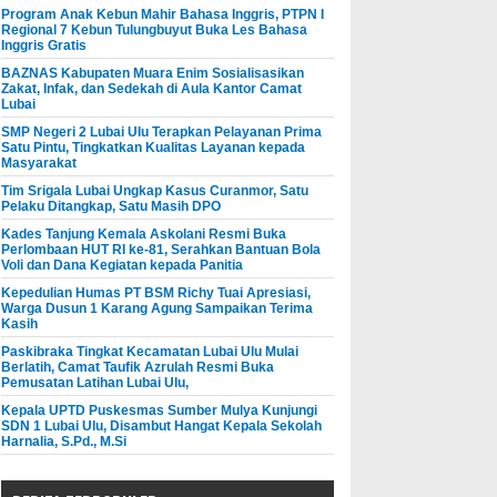
Program Anak Kebun Mahir Bahasa Inggris, PTPN I
Regional 7 Kebun Tulungbuyut Buka Les Bahasa
Inggris Gratis
BAZNAS Kabupaten Muara Enim Sosialisasikan
Zakat, Infak, dan Sedekah di Aula Kantor Camat
Lubai
SMP Negeri 2 Lubai Ulu Terapkan Pelayanan Prima
Satu Pintu, Tingkatkan Kualitas Layanan kepada
Masyarakat
Tim Srigala Lubai Ungkap Kasus Curanmor, Satu
Pelaku Ditangkap, Satu Masih DPO
Kades Tanjung Kemala Askolani Resmi Buka
Perlombaan HUT RI ke-81, Serahkan Bantuan Bola
Voli dan Dana Kegiatan kepada Panitia
Kepedulian Humas PT BSM Richy Tuai Apresiasi,
Warga Dusun 1 Karang Agung Sampaikan Terima
Kasih
Paskibraka Tingkat Kecamatan Lubai Ulu Mulai
Berlatih, Camat Taufik Azrulah Resmi Buka
Pemusatan Latihan Lubai Ulu,
Kepala UPTD Puskesmas Sumber Mulya Kunjungi
SDN 1 Lubai Ulu, Disambut Hangat Kepala Sekolah
Harnalia, S.Pd., M.Si