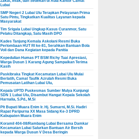
Zakat, Infak, dan Sedekah di Aula Kantor Camat
Lubai
SMP Negeri 2 Lubai Ulu Terapkan Pelayanan Prima
Satu Pintu, Tingkatkan Kualitas Layanan kepada
Masyarakat
Tim Srigala Lubai Ungkap Kasus Curanmor, Satu
Pelaku Ditangkap, Satu Masih DPO
Kades Tanjung Kemala Askolani Resmi Buka
Perlombaan HUT RI ke-81, Serahkan Bantuan Bola
Voli dan Dana Kegiatan kepada Panitia
Kepedulian Humas PT BSM Richy Tuai Apresiasi,
Warga Dusun 1 Karang Agung Sampaikan Terima
Kasih
Paskibraka Tingkat Kecamatan Lubai Ulu Mulai
Berlatih, Camat Taufik Azrulah Resmi Buka
Pemusatan Latihan Lubai Ulu,
Kepala UPTD Puskesmas Sumber Mulya Kunjungi
SDN 1 Lubai Ulu, Disambut Hangat Kepala Sekolah
Harnalia, S.Pd., M.Si
Plt Bupati Muara Enim Ir. Hj. Sumarni, M.Si. Hadiri
Rapat Paripurna XX Masa Sidang Ke-3 DPRD
Kabupaten Muara Enim
Koramil 404-08/Rambang Lubai Bersama Damkar
Kecamatan Lubai Salurkan Bantuan Air Bersih
kepada Warga Dusun V Desa Beringin