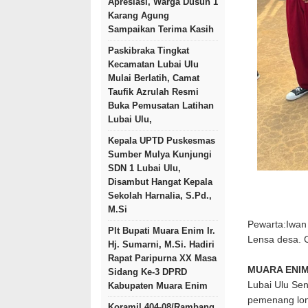
Apresiasi, Warga Dusun 1
Karang Agung
Sampaikan Terima Kasih
Paskibraka Tingkat
Kecamatan Lubai Ulu
Mulai Berlatih, Camat
Taufik Azrulah Resmi
Buka Pemusatan Latihan
Lubai Ulu,
Kepala UPTD Puskesmas
Sumber Mulya Kunjungi
SDN 1 Lubai Ulu,
Disambut Hangat Kepala
Sekolah Harnalia, S.Pd.,
M.Si
Pewarta:Iwan
Plt Bupati Muara Enim Ir.
Lensa desa.
Hj. Sumarni, M.Si. Hadiri
Rapat Paripurna XX Masa
MUARA ENI
Sidang Ke-3 DPRD
Lubai Ulu Se
Kabupaten Muara Enim
pemenang lom
Koramil 404-08/Rambang