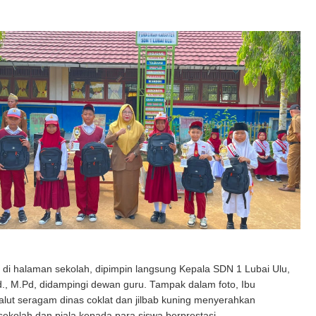
 di halaman sekolah, dipimpin langsung Kepala SDN 1 Lubai Ulu,
d., M.Pd, didampingi dewan guru. Tampak dalam foto, Ibu
alut seragam dinas coklat dan jilbab kuning menyerahkan
sekolah dan piala kepada para siswa berprestasi.