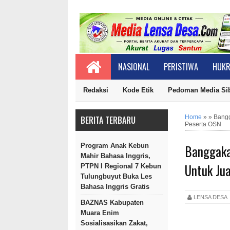
NASIONAL
PERISTIWA
HUKR
Redaksi
Kode Etik
Pedoman Media Si
Home
»
»
Bangg
BERITA TERBARU
Peserta OSN
Banggaka
Program Anak Kebun
Mahir Bahasa Inggris,
Untuk Ju
PTPN I Regional 7 Kebun
Tulungbuyut Buka Les
Bahasa Inggris Gratis
LENSA DES
BAZNAS Kabupaten
Muara Enim
Sosialisasikan Zakat,