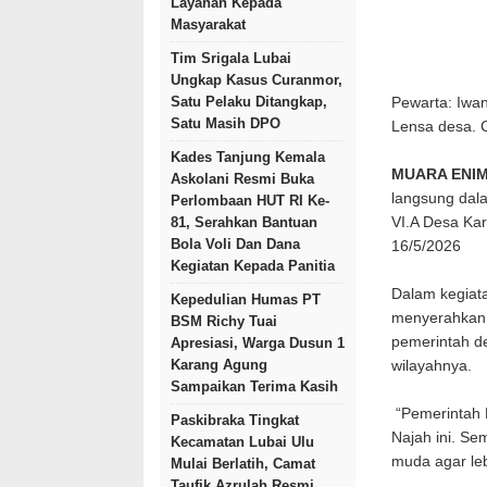
Layanan Kepada
Masyarakat
Tim Srigala Lubai
Ungkap Kasus Curanmor,
Satu Pelaku Ditangkap,
Pewarta: Iwa
Satu Masih DPO
Lensa desa.
Kades Tanjung Kemala
MUARA ENI
Askolani Resmi Buka
langsung dal
Perlombaan HUT RI Ke-
VI.A Desa Ka
81, Serahkan Bantuan
Bola Voli Dan Dana
16/5/2026
Kegiatan Kepada Panitia
Dalam kegiat
Kepedulian Humas PT
menyerahkan
BSM Richy Tuai
pemerintah de
Apresiasi, Warga Dusun 1
Karang Agung
wilayahnya.
Sampaikan Terima Kasih
“Pemerintah 
Paskibraka Tingkat
Najah ini. S
Kecamatan Lubai Ulu
muda agar leb
Mulai Berlatih, Camat
Taufik Azrulah Resmi