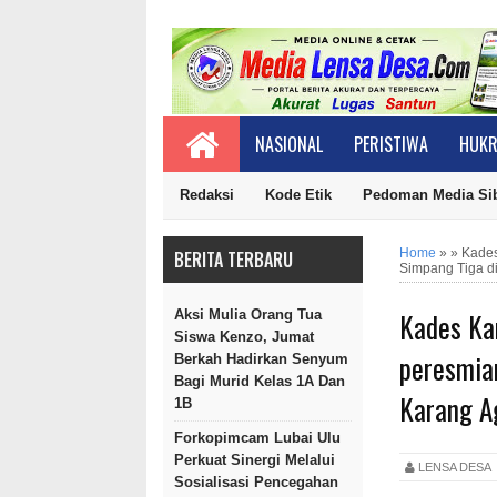
NASIONAL
PERISTIWA
HUKR
Redaksi
Kode Etik
Pedoman Media Si
Home
»
»
Kades
BERITA TERBARU
Simpang Tiga d
Kades Ka
Aksi Mulia Orang Tua
Siswa Kenzo, Jumat
peresmia
Berkah Hadirkan Senyum
Bagi Murid Kelas 1A Dan
Karang A
1B
Forkopimcam Lubai Ulu
Perkuat Sinergi Melalui
LENSA DES
Sosialisasi Pencegahan