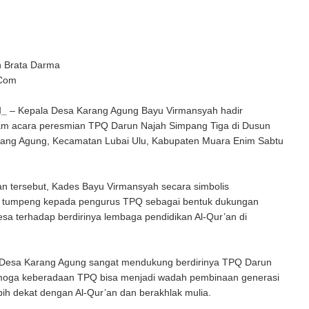
n Brata Darma
 Com
M_
– Kepala Desa Karang Agung Bayu Virmansyah hadir
am acara peresmian TPQ Darun Najah Simpang Tiga di Dusun
rang Agung, Kecamatan Lubai Ulu, Kabupaten Muara Enim Sabtu
an tersebut, Kades Bayu Virmansyah secara simbolis
 tumpeng kepada pengurus TPQ sebagai bentuk dukungan
sa terhadap berdirinya lembaga pendidikan Al-Qur’an di
Desa Karang Agung sangat mendukung berdirinya TPQ Darun
emoga keberadaan TPQ bisa menjadi wadah pembinaan generasi
ih dekat dengan Al-Qur’an dan berakhlak mulia.