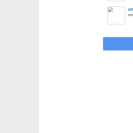
un
und