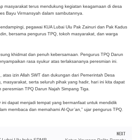
p masyarakat terus mendukung kegiatan keagamaan di desa
Kades Bayu Virmansyah dalam sambutannya.
mendampingi, pegawai KUA Lubai Ulu Pak Zainuri dan Pak Kadus
adin, bersama pengurus TPQ, tokoh masyarakat, dan warga
gsung khidmat dan penuh kebersamaan. Pengurus TPQ Darun
enyampaikan rasa syukur atas terlaksananya peresmian ini.
h, atas izin Allah SWT dan dukungan dari Pemerintah Desa
 masyarakat, serta seluruh pihak yang hadir, hari ini kita dapat
 peresmian TPQ Darun Najah Simpang Tiga.
ni dapat menjadi tempat yang bermanfaat untuk mendidik
lam membaca dan memahami Al-Qur’an,” ujar pengurus TPQ.
NEXT
7 Lubai Ulu buka SPMB