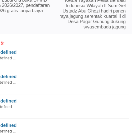
Ketua Yayasan Pelita Bersatu
n 2026/2027, pendaftaran
Indonesia Wilayah II Sum-Sel
026 gratis tanpa biaya
Ustadz Abu Ghozi hadiri panen
raya jagung serentak kuartal II di
Desa Pagar Gunung dukung
swasembada jagung
s:
defined
efined ...
defined
efined ...
defined
efined ...
defined
efined ...