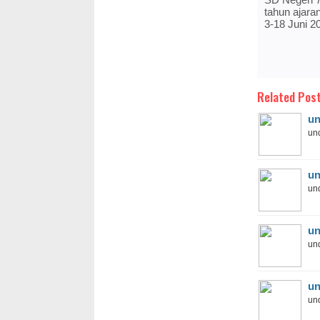
tahun ajara
3-18 Juni 2
Related Post
un
und
un
und
un
und
un
und