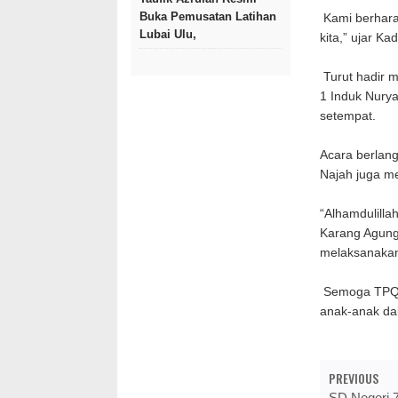
Buka Pemusatan Latihan
Kami berhara
Lubai Ulu,
kita,” ujar 
Turut hadir 
1 Induk Nury
setempat.
Acara berlan
Najah juga m
“Alhamdulilla
Karang Agung,
melaksanakan
Semoga TPQ i
anak-anak da
PREVIOUS
SD Negeri 