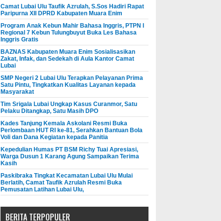
Camat Lubai Ulu Taufik Azrulah, S.Sos Hadiri Rapat
Paripurna XII DPRD Kabupaten Muara Enim
Program Anak Kebun Mahir Bahasa Inggris, PTPN I
Regional 7 Kebun Tulungbuyut Buka Les Bahasa
Inggris Gratis
BAZNAS Kabupaten Muara Enim Sosialisasikan
Zakat, Infak, dan Sedekah di Aula Kantor Camat
Lubai
SMP Negeri 2 Lubai Ulu Terapkan Pelayanan Prima
Satu Pintu, Tingkatkan Kualitas Layanan kepada
Masyarakat
Tim Srigala Lubai Ungkap Kasus Curanmor, Satu
Pelaku Ditangkap, Satu Masih DPO
Kades Tanjung Kemala Askolani Resmi Buka
Perlombaan HUT RI ke-81, Serahkan Bantuan Bola
Voli dan Dana Kegiatan kepada Panitia
Kepedulian Humas PT BSM Richy Tuai Apresiasi,
Warga Dusun 1 Karang Agung Sampaikan Terima
Kasih
Paskibraka Tingkat Kecamatan Lubai Ulu Mulai
Berlatih, Camat Taufik Azrulah Resmi Buka
Pemusatan Latihan Lubai Ulu,
BERITA TERPOPULER