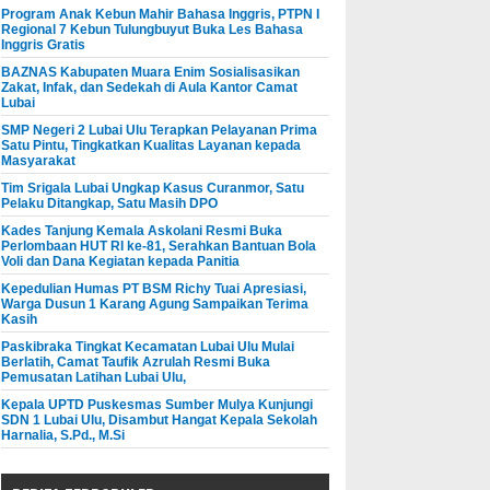
Program Anak Kebun Mahir Bahasa Inggris, PTPN I
Regional 7 Kebun Tulungbuyut Buka Les Bahasa
Inggris Gratis
BAZNAS Kabupaten Muara Enim Sosialisasikan
Zakat, Infak, dan Sedekah di Aula Kantor Camat
Lubai
SMP Negeri 2 Lubai Ulu Terapkan Pelayanan Prima
Satu Pintu, Tingkatkan Kualitas Layanan kepada
Masyarakat
Tim Srigala Lubai Ungkap Kasus Curanmor, Satu
Pelaku Ditangkap, Satu Masih DPO
Kades Tanjung Kemala Askolani Resmi Buka
Perlombaan HUT RI ke-81, Serahkan Bantuan Bola
Voli dan Dana Kegiatan kepada Panitia
Kepedulian Humas PT BSM Richy Tuai Apresiasi,
Warga Dusun 1 Karang Agung Sampaikan Terima
Kasih
Paskibraka Tingkat Kecamatan Lubai Ulu Mulai
Berlatih, Camat Taufik Azrulah Resmi Buka
Pemusatan Latihan Lubai Ulu,
Kepala UPTD Puskesmas Sumber Mulya Kunjungi
SDN 1 Lubai Ulu, Disambut Hangat Kepala Sekolah
Harnalia, S.Pd., M.Si