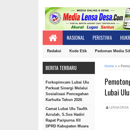
NASIONAL
PERISTIWA
HUKR
Redaksi
Kode Etik
Pedoman Media Si
Home
»
»
Pemot
BERITA TERBARU
Pemotong
Forkopimcam Lubai Ulu
Perkuat Sinergi Melalui
Lubai Ulu
Sosialisasi Pencegahan
Karhutla Tahun 2026
LENSA DES
Camat Lubai Ulu Taufik
Azrulah, S.Sos Hadiri
Rapat Paripurna XII
DPRD Kabupaten Muara