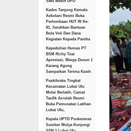
Satu Masih DPO
Kades Tanjung Kemala
Askolani Resmi Buka
Perlombaan HUT RI Ke-
81, Serahkan Bantuan
Bola Voli Dan Dana
Kegiatan Kepada Panitia
Kepedulian Humas PT
BSM Richy Tuai
Apresiasi, Warga Dusun 1
Karang Agung
Sampaikan Terima Kasih
Paskibraka Tingkat
Kecamatan Lubai Ulu
Mulai Berlatih, Camat
Taufik Azrulah Resmi
Buka Pemusatan Latihan
Lubai Ulu,
Kepala UPTD Puskesmas
Sumber Mulya Kunjungi
SDN 1 Lubai Ulu,