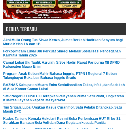
BERITA TERBARU
Aksi Mulia Orang Tua Siswa Kenzo, Jumat Berkah Hadirkan Senyum bagi
Murid Kelas 1A dan 1B
Forkopimcam Lubai Ulu Perkuat Sinergi Melalui Sosialisasi Pencegahan
Karhutla Tahun 2026
Camat Lubai Ulu Taufik Azrulah, S.Sos Hadiri Rapat Paripurna XII DPRD
Kabupaten Muara Enim
Program Anak Kebun Mahir Bahasa Inggris, PTPN I Regional 7 Kebun
Tulungbuyut Buka Les Bahasa Inggris Gratis
BAZNAS Kabupaten Muara Enim Sosialisasikan Zakat, Infak, dan Sedekah
di Aula Kantor Camat Lubai
SMP Negeri 2 Lubai Ulu Terapkan Pelayanan Prima Satu Pintu, Tingkatkan
Kualitas Layanan kepada Masyarakat
Tim Srigala Lubai Ungkap Kasus Curanmor, Satu Pelaku Ditangkap, Satu
Masih DPO
Kades Tanjung Kemala Askolani Resmi Buka Perlombaan HUT RI ke-81,
Serahkan Bantuan Bola Voli dan Dana Kegiatan kepada Panitia