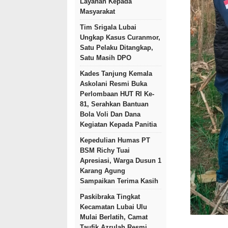
Layanan Kepada
Masyarakat
Tim Srigala Lubai
Ungkap Kasus Curanmor,
Satu Pelaku Ditangkap,
Satu Masih DPO
Kades Tanjung Kemala
Askolani Resmi Buka
Perlombaan HUT RI Ke-
81, Serahkan Bantuan
Bola Voli Dan Dana
Kegiatan Kepada Panitia
Kepedulian Humas PT
BSM Richy Tuai
Apresiasi, Warga Dusun 1
Karang Agung
Sampaikan Terima Kasih
Paskibraka Tingkat
Kecamatan Lubai Ulu
Mulai Berlatih, Camat
Taufik Azrulah Resmi