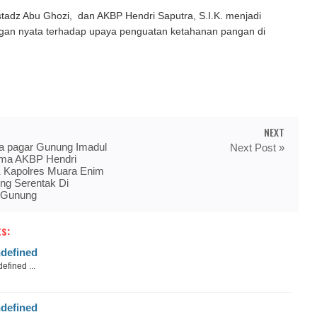
tadz Abu Ghozi, dan AKBP Hendri Saputra, S.I.K. menjadi
gan nyata terhadap upaya penguatan ketahanan pangan di
NEXT
a pagar Gunung Imadul
Next Post »
ama AKBP Hendri
K Kapolres Muara Enim
ng Serentak Di
 Gunung
s:
defined
efined ...
defined