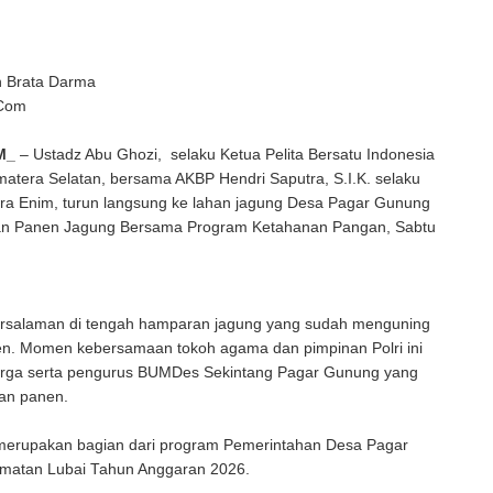
n Brata Darma
 Com
M_
– Ustadz Abu Ghozi, selaku Ketua Pelita Bersatu Indonesia
matera Selatan, bersama AKBP Hendri Saputra, S.I.K. selaku
ra Enim, turun langsung ke lahan jagung Desa Pagar Gunung
an Panen Jagung Bersama Program Ketahanan Pangan, Sabtu
salaman di tengah hamparan jagung yang sudah menguning
en. Momen kebersamaan tokoh agama dan pimpinan Polri ini
arga serta pengurus BUMDes Sekintang Pagar Gunung yang
kan panen.
 merupakan bagian dari program Pemerintahan Desa Pagar
atan Lubai Tahun Anggaran 2026.