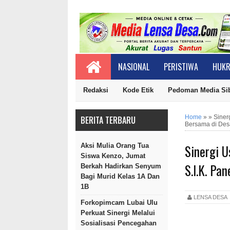
NASIONAL
PERISTIWA
HUKR
Redaksi
Kode Etik
Pedoman Media Si
Home
»
»
Siner
BERITA TERBARU
Bersama di De
Sinergi U
Aksi Mulia Orang Tua
Siswa Kenzo, Jumat
S.I.K. P
Berkah Hadirkan Senyum
Bagi Murid Kelas 1A Dan
1B
LENSA DES
Forkopimcam Lubai Ulu
Perkuat Sinergi Melalui
Sosialisasi Pencegahan