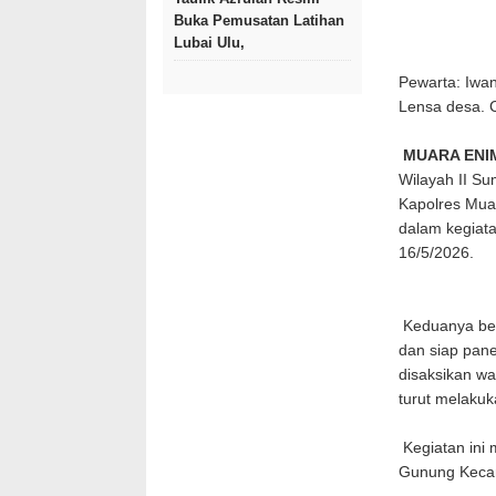
Buka Pemusatan Latihan
Lubai Ulu,
Pewarta: Iwa
Lensa desa.
MUARA ENI
Wilayah II Su
Kapolres Mua
dalam kegiat
16/5/2026.
Keduanya ber
dan siap pan
disaksikan w
turut melaku
Kegiatan ini
Gunung Kecam