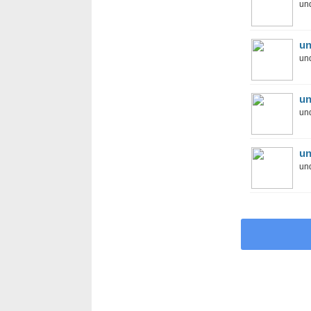
und
un
und
un
und
un
und