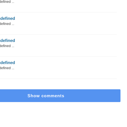
efined ...
defined
efined ...
defined
efined ...
defined
efined ...
Show comments