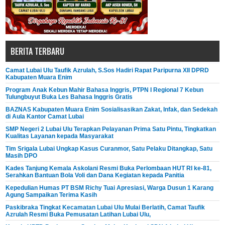
BERITA TERBARU
Camat Lubai Ulu Taufik Azrulah, S.Sos Hadiri Rapat Paripurna XII DPRD
Kabupaten Muara Enim
Program Anak Kebun Mahir Bahasa Inggris, PTPN I Regional 7 Kebun
Tulungbuyut Buka Les Bahasa Inggris Gratis
BAZNAS Kabupaten Muara Enim Sosialisasikan Zakat, Infak, dan Sedekah
di Aula Kantor Camat Lubai
SMP Negeri 2 Lubai Ulu Terapkan Pelayanan Prima Satu Pintu, Tingkatkan
Kualitas Layanan kepada Masyarakat
Tim Srigala Lubai Ungkap Kasus Curanmor, Satu Pelaku Ditangkap, Satu
Masih DPO
Kades Tanjung Kemala Askolani Resmi Buka Perlombaan HUT RI ke-81,
Serahkan Bantuan Bola Voli dan Dana Kegiatan kepada Panitia
Kepedulian Humas PT BSM Richy Tuai Apresiasi, Warga Dusun 1 Karang
Agung Sampaikan Terima Kasih
Paskibraka Tingkat Kecamatan Lubai Ulu Mulai Berlatih, Camat Taufik
Azrulah Resmi Buka Pemusatan Latihan Lubai Ulu,