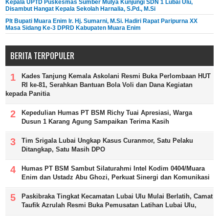
Kepala UPTD Puskesmas Sumber Mulya Kunjungi SDN 1 Lubai Ulu,
Disambut Hangat Kepala Sekolah Harnalia, S.Pd., M.Si
Plt Bupati Muara Enim Ir. Hj. Sumarni, M.Si. Hadiri Rapat Paripurna XX
Masa Sidang Ke-3 DPRD Kabupaten Muara Enim
BERITA TERPOPULER
Kades Tanjung Kemala Askolani Resmi Buka Perlombaan HUT
RI ke-81, Serahkan Bantuan Bola Voli dan Dana Kegiatan
kepada Panitia
Kepedulian Humas PT BSM Richy Tuai Apresiasi, Warga
Dusun 1 Karang Agung Sampaikan Terima Kasih
Tim Srigala Lubai Ungkap Kasus Curanmor, Satu Pelaku
Ditangkap, Satu Masih DPO
Humas PT BSM Sambut Silaturahmi Intel Kodim 0404/Muara
Enim dan Ustadz Abu Ghozi, Perkuat Sinergi dan Komunikasi
Paskibraka Tingkat Kecamatan Lubai Ulu Mulai Berlatih, Camat
Taufik Azrulah Resmi Buka Pemusatan Latihan Lubai Ulu,