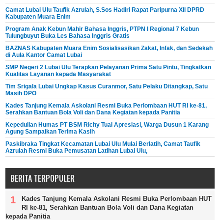
Camat Lubai Ulu Taufik Azrulah, S.Sos Hadiri Rapat Paripurna XII DPRD
Kabupaten Muara Enim
Program Anak Kebun Mahir Bahasa Inggris, PTPN I Regional 7 Kebun
Tulungbuyut Buka Les Bahasa Inggris Gratis
BAZNAS Kabupaten Muara Enim Sosialisasikan Zakat, Infak, dan Sedekah
di Aula Kantor Camat Lubai
SMP Negeri 2 Lubai Ulu Terapkan Pelayanan Prima Satu Pintu, Tingkatkan
Kualitas Layanan kepada Masyarakat
Tim Srigala Lubai Ungkap Kasus Curanmor, Satu Pelaku Ditangkap, Satu
Masih DPO
Kades Tanjung Kemala Askolani Resmi Buka Perlombaan HUT RI ke-81,
Serahkan Bantuan Bola Voli dan Dana Kegiatan kepada Panitia
Kepedulian Humas PT BSM Richy Tuai Apresiasi, Warga Dusun 1 Karang
Agung Sampaikan Terima Kasih
Paskibraka Tingkat Kecamatan Lubai Ulu Mulai Berlatih, Camat Taufik
Azrulah Resmi Buka Pemusatan Latihan Lubai Ulu,
BERITA TERPOPULER
Kades Tanjung Kemala Askolani Resmi Buka Perlombaan HUT
RI ke-81, Serahkan Bantuan Bola Voli dan Dana Kegiatan
kepada Panitia